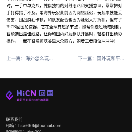
时，一手中单克烈，凭借独特的对线思路和支援意识，常常把对
手打得措手不及。咱海外玩家此前因为网络延迟，玩起来技能丢
伤害、团战疯狂卡顿，和队友配合也因为延迟大打折扣。但有了
HiCN回国加速器，它在全球有超多节点，能帮你绕过地域限制，
智能选出最佳线路，让你和国内好友组队开黑时，轻松打出精彩
操作，一起在召唤师峡谷里大杀四方，朝着王者段位冲冲冲！
上一篇：
海外怎么玩国服游戏三角洲行动
下一篇：
国外玩和平精英国服攻略，延迟卡顿拜拜
联系我们
邮箱：hicn666@foxmail.com
客服微信：hicn001