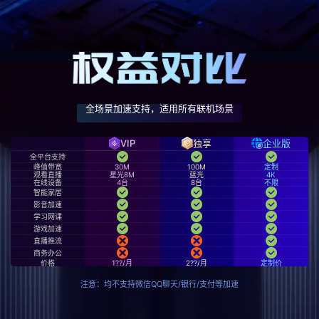
全场景加速支持，适用所有联机场景
VIP
独享
企业版
全平台支持
峰值带宽
30M
100M
定制
观看直播
星光8M
蓝光
4K
在线设备
4台
8台
不限
智能家居
影音加速
学习网课
游戏加速
直播推流
商务办公
价格
1??/月
2??/月
定制价
注意：均不支持微信QQ聊天/银行/支付等加速