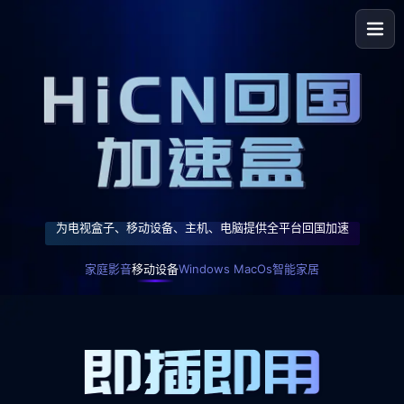
支持电视/盒子 投影仪 等家庭设备
支持手机、平板等移动设备
全面支持 Windows 与 macOS 电脑设备
支持各类智能家居设备
为电视盒子、移动设备、主机、电脑提供全平台回国加速
告别卡顿，解除限制！
随时随地，畅享网络！
办公娱乐，两不误！
全屋智能，一键加速！
实现爱奇艺、央视体育、咪咕视频等App 追剧，观影，听歌，看直播自由
高速稳定的连接，无论身在何处都能享受极致体验
跨平台无缝切换，提供端到端的安全加速服务
让家中的智能音箱、摄像头等设备时刻保持在线
家庭影音
移动设备
Windows MacOs
智能家居
智能分流，不影响观看本地影音
智能节点选择，自动匹配最优路线
专线级网络质量，告别高延迟与丢包
稳定连接，打造真实的智能生活体验