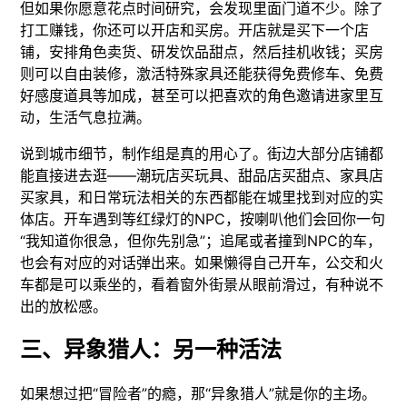
但如果你愿意花点时间研究，会发现里面门道不少。除了
打工赚钱，你还可以开店和买房。开店就是买下一个店
铺，安排角色卖货、研发饮品甜点，然后挂机收钱；买房
则可以自由装修，激活特殊家具还能获得免费修车、免费
好感度道具等加成，甚至可以把喜欢的角色邀请进家里互
动，生活气息拉满。
说到城市细节，制作组是真的用心了。街边大部分店铺都
能直接进去逛——潮玩店买玩具、甜品店买甜点、家具店
买家具，和日常玩法相关的东西都能在城里找到对应的实
体店。开车遇到等红绿灯的NPC，按喇叭他们会回你一句
“我知道你很急，但你先别急”；追尾或者撞到NPC的车，
也会有对应的对话弹出来。如果懒得自己开车，公交和火
车都是可以乘坐的，看着窗外街景从眼前滑过，有种说不
出的放松感。
三、异象猎人：另一种活法
如果想过把“冒险者”的瘾，那“异象猎人”就是你的主场。