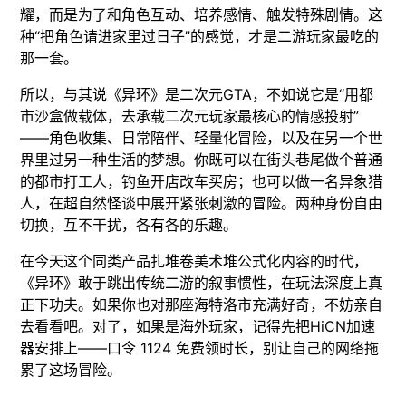
耀，而是为了和角色互动、培养感情、触发特殊剧情。这
种“把角色请进家里过日子”的感觉，才是二游玩家最吃的
那一套。
所以，与其说《异环》是二次元GTA，不如说它是“用都
市沙盒做载体，去承载二次元玩家最核心的情感投射”
——角色收集、日常陪伴、轻量化冒险，以及在另一个世
界里过另一种生活的梦想。你既可以在街头巷尾做个普通
的都市打工人，钓鱼开店改车买房；也可以做一名异象猎
人，在超自然怪谈中展开紧张刺激的冒险。两种身份自由
切换，互不干扰，各有各的乐趣。
在今天这个同类产品扎堆卷美术堆公式化内容的时代，
《异环》敢于跳出传统二游的叙事惯性，在玩法深度上真
正下功夫。如果你也对那座海特洛市充满好奇，不妨亲自
去看看吧。对了，如果是海外玩家，记得先把HiCN加速
器安排上——口令 1124 免费领时长，别让自己的网络拖
累了这场冒险。