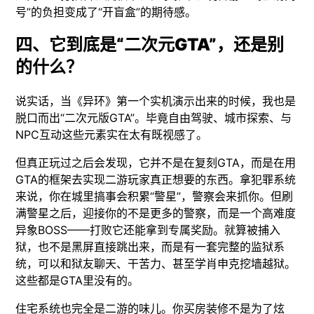
号”的负担变成了“开盲盒”的期待感。
四、它到底是“二次元GTA”，还是别
的什么？
说实话，当《异环》第一个实机演示出来的时候，我也是
脱口而出“二次元版GTA”。毕竟自由驾驶、城市探索、与
NPC互动这些元素实在太有既视感了。
但真正玩过之后会发现，它并不是在复刻GTA，而是在用
GTA的框架去实现二游玩家真正想要的东西。拿犯罪系统
来说，你在城里搞事会积累“警星”，警察会来抓你。但刷
满警星之后，迎接你的不是更多的警察，而是一个高难度
异象BOSS——打败它还能拿到专属奖励。就算被捕入
狱，也不是黑屏直接跳出来，而是有一套完整的监狱系
统，可以和狱友聊天、干苦力、甚至学肖申克挖墙越狱。
这些都是GTA里没有的。
住宅系统也完全是二游的味儿。你买房装修不是为了炫