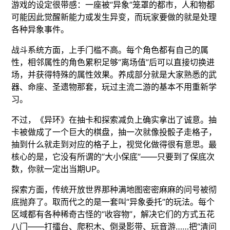
游戏的设定很带感：一座被“异象”笼罩的都市，人和物都
可能因此觉醒新能力或发生异变，而玩家要做的就是处理
各种异象事件。
战斗系统方面，上手门槛不高。每个角色都有自己的属
性，相邻属性的角色累积足够“离场值”后可以直接切换进
场，并获得特殊的属性效果。养成部分就是大家熟悉的武
器、命座、圣遗物那套，玩过主流二游的基本不用重新学
习。
不过，《异环》在抽卡和探索减负上确实拿出了诚意。抽
卡被做成了一个巨大的棋盘，抽一次就像投骰子走格子，
抽到什么就走到对应的格子上，视觉化做得很有意思。最
核心的是，它没有所谓的“大小保底”——只要到了保底次
数，你就一定出当期UP。
探索方面，传统开放世界那种满地图密密麻麻的问号被彻
底抛弃了。取而代之的是一套叫“异象委托”的玩法。每个
区域都有各种稀奇古怪的“收容物”，解决它们的方式五花
八门——打擂台、爬积木、倒录影带、玩音游……把“清问