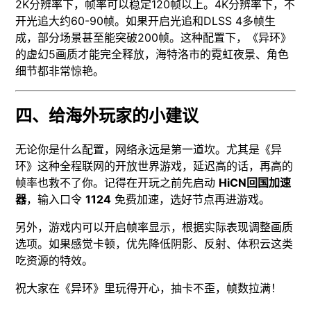
2K分辨率下，帧率可以稳定120帧以上。4K分辨率下，不
开光追大约60-90帧。如果开启光追和DLSS 4多帧生
成，部分场景甚至能突破200帧。这种配置下，《异环》
的虚幻5画质才能完全释放，海特洛市的霓虹夜景、角色
细节都非常惊艳。
四、给海外玩家的小建议
无论你是什么配置，网络永远是第一道坎。尤其是《异
环》这种全程联网的开放世界游戏，延迟高的话，再高的
帧率也救不了你。记得在开玩之前先启动
HiCN回国加速
器
，输入口令
1124
免费加速，选好节点再进游戏。
另外，游戏内可以开启帧率显示，根据实际表现调整画质
选项。如果感觉卡顿，优先降低阴影、反射、体积云这类
吃资源的特效。
祝大家在《异环》里玩得开心，抽卡不歪，帧数拉满！