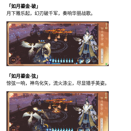
「如月鎏金·破」
月下雅乐起，幻刃破千军，奏响华丽战歌。
「如月鎏金·弦」
惊弦一响，神鸟化矢，流火涤尘，尽显猎手英姿。