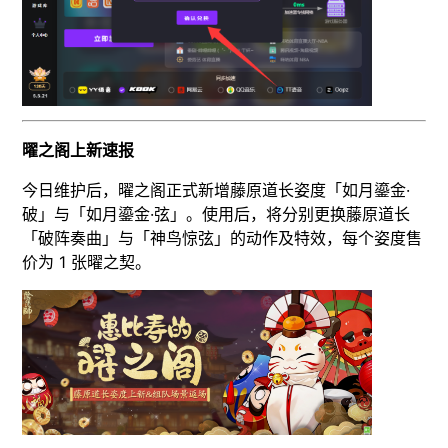
曜之阁上新速报
今日维护后，曜之阁正式新增藤原道长姿度「如月鎏金·
破」与「如月鎏金·弦」。使用后，将分别更换藤原道长
「破阵奏曲」与「神鸟惊弦」的动作及特效，每个姿度售
价为 1 张曜之契。