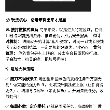
📦
玩法核心：活着带货出来才是赢
🎮
搜打撤模式详解
简单来说，就是进入特定区域，在倒
计时结束前搜刮资源、推进剧情，然后安全撤离！
倒计
时机制：
进图就开始计算“紊乱侵蚀”，时间一到或者侵蚀
满了就会强制结算。一定要规划好路线，别贪心！
背包
管理：
你的背包是有上限的，装太多会超重影响行动。
学会取舍，挑贵的拿，把垃圾扔掉！
💡
进阶大神策略
✅
磨刀不误砍柴工
地图里那些绿色的支线任务千万别无
视！做完能给强力Buff，比如提升紊乱值上限（让你待得
更久）、增加背包容量（带更多货）。开局先做任务，收
益翻倍！
✅
每周必做：定向委托
这就是周常任务，每周刷新。做