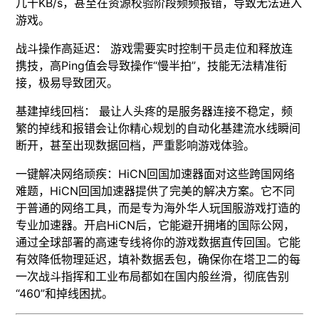
几十KB/s，甚至在资源校验阶段频频报错，导致无法进入
游戏。
战斗操作高延迟： 游戏需要实时控制干员走位和释放连
携技，高Ping值会导致操作“慢半拍”，技能无法精准衔
接，极易导致团灭。
基建掉线回档： 最让人头疼的是服务器连接不稳定，频
繁的掉线和报错会让你精心规划的自动化基建流水线瞬间
断开，甚至出现数据回档，严重影响游戏体验。
一键解决网络顽疾：HiCN回国加速器面对这些跨国网络
难题，HiCN回国加速器提供了完美的解决方案。它不同
于普通的网络工具，而是专为海外华人玩国服游戏打造的
专业加速器。开启HiCN后，它能避开拥堵的国际公网，
通过全球部署的高速专线将你的游戏数据直传回国。它能
有效降低物理延迟，填补数据丢包，确保你在塔卫二的每
一次战斗指挥和工业布局都如在国内般丝滑，彻底告别
“460”和掉线困扰。