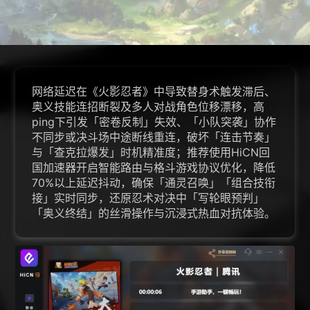
网络延迟在《火影忍者》中导致替身术触发滞后、
奥义技能连招断裂及多人对战角色位移漂移，高
ping下引发「密卷反制」失效、「小队突袭」协作
不同步或决斗场中途断线重连，破坏「连击节奏」
与「查克拉爆发」时机精准度；推荐使用HiCN回
国加速器开启智能路由与格斗游戏协议优化，降低
70%以上延迟抖动，确保「通灵召唤」「组合技衔
接」实时同步，还原忍术对决中「写轮眼预判」
「奥义终结」的丝滑操作与沉浸式热血对抗体验。