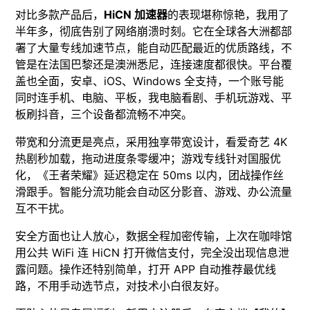
对比多款产品后，
HiCN 加速器
的表现堪称惊艳，我用了
半年多，彻底告别了网络崩溃时刻。它在全球各大洲都部
署了大量专线加速节点，能自动匹配最近的优质路线，不
管是在法国巴黎还是澳洲悉尼，连接速度都很快。平台覆
盖也全面，安卓、iOS、Windows 全支持，一个账号能
同时连手机、电脑、平板，我电脑看剧、手机玩游戏、平
板刷抖音，三个设备都流畅不冲突。
带宽和分流更是亮点，采用独享带宽设计，看爱奇艺 4K
热剧秒加载，拖动进度条零缓冲；游戏专线针对国服优
化，《王者荣耀》延迟稳定在 50ms 以内，团战操作丝
滑跟手。智能分流功能会自动区分影音、游戏、办公流量
互不干扰。
安全方面也让人放心，数据全程加密传输，上次在咖啡馆
用公共 WiFi 连 HiCN 打开微信支付，完全没出现信息泄
露问题。操作还特别简单，打开 APP 自动推荐最优线
路，不用手动选节点，对技术小白很友好。