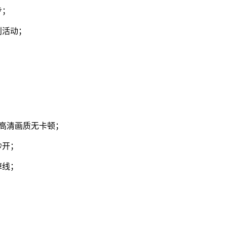
步；
利活动；
 高清画质无卡顿；
秒开；
掉线；
；