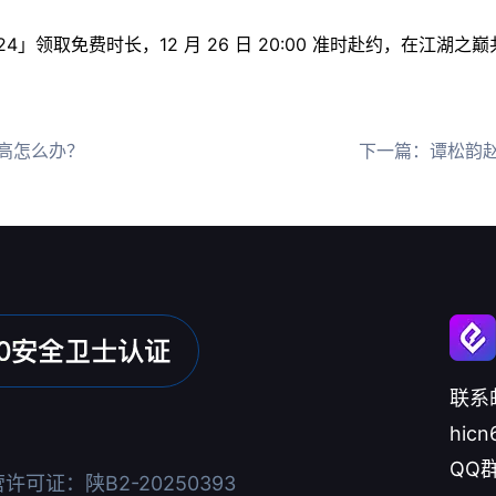
124」领取免费时长，12 月 26 日 20:00 准时赴约，在江
高怎么办？
下一篇：
谭松韵赵
联系
hicn
QQ群
可证：陕B2-20250393