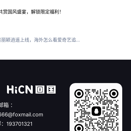
湖之巅共赏国风盛宴，解锁限定福利！
丽颖逍遥上线，海外怎么看爱奇艺追剧？
邮箱 ：
666@foxmail.com
：193701321