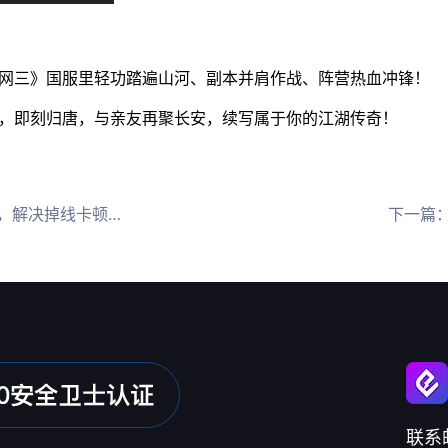
《剑网三》国服里轻功踏遍山河、副本并肩作战、阵营热血冲锋！
，即刻归唐，与亲友再聚长安，续写属于你的江湖传奇！
解决掉线卡顿问题
下一篇
联系