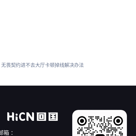
：
无畏契约进不去大厅卡顿掉线解决办法
邮箱 ：