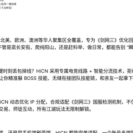
级节点，北美、欧洲、澳洲等华人聚集区全覆盖，专为《剑网三》优化
不管是逛长安街、爬纯阳山，还是赶科举、做日常，都能告别 “瞬
键时刻丢包掉线？HiCN 采用专属电竞线路 + 智能分流技术，拒
你精准躲 BOSS 技能、无缝衔接团队技能链，和亲友一起拿
HiCN 动态优化 IP 分配，合规适配《剑网三》国服检测机制
交易、师徒互动，所有江湖玩法无限制解锁。
做日常，还是用手机端刷茶馆，HiCN 都能完美适配。一个账号多端