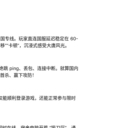
回国专线。玩家直连国服延迟稳定在 60-
移”“卡顿”，沉浸式感受大唐风光。
绝跳 ping、丢包、连接中断。就算国内
下首杀、赢下攻防！
，不仅能顺利登录游戏，还能正常参与限时
同时在线，宿舍电脑开荒 “锻刀厅”，通