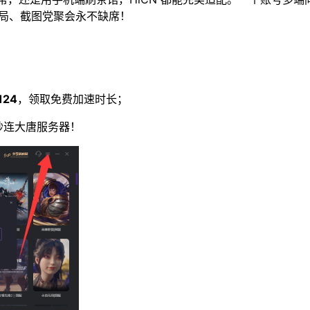
黑局、截图党聚会永不缺席！
；
124
，领取免费加速时长；
秒连大唐服务器！