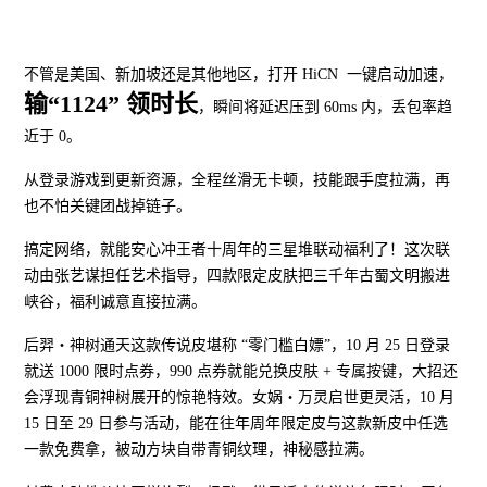
不管是美国、新加坡还是其他地区，打开 HiCN 一键启动加速，
输“1124” 领时长
，瞬间将延迟压到 60ms 内，丢包率趋
近于 0。
从登录游戏到更新资源，全程丝滑无卡顿，技能跟手度拉满，再
也不怕关键团战掉链子。
搞定网络，就能安心冲王者十周年的三星堆联动福利了！这次联
动由张艺谋担任艺术指导，四款限定皮肤把三千年古蜀文明搬进
峡谷，福利诚意直接拉满。
后羿・神树通天这款传说皮堪称 “零门槛白嫖”，10 月 25 日登录
就送 1000 限时点券，990 点券就能兑换皮肤 + 专属按键，大招还
会浮现青铜神树展开的惊艳特效。女娲・万灵启世更灵活，10 月
15 日至 29 日参与活动，能在往年周年限定皮与这款新皮中任选
一款免费拿，被动方块自带青铜纹理，神秘感拉满。