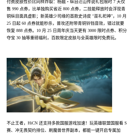
付费皮肤性价比同样炸裂：杨戬・纵目迁山传说礼包限时 7 天仅
售 990 点券，比单独购买省近 800 点券，二技能释放时会浮现青
铜纵目面具虚影；新英雄少司缘的首款史诗皮 “巫礼祀神”，10 月
25 日起 60 点券就能秒杀，普攻还附带青铜铃铛音效，错过就要
恢复 888 点券。10 月 25 日周年庆当天更有 3000 限时点券、积分
夺宝 30 抽等重磅福利，百款限定皮肤与全英雄限时免费玩。
不止王者，HiCN 还支持多款国服游戏加速！玩英雄联盟国服看 S
赛、冲无畏契约排位、刷魔兽世界副本，都能一键开启专属加