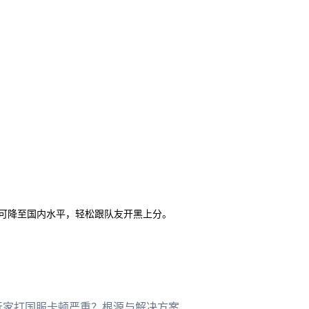
，延迟可降至国内水平，轻松跟队友开黑上分。
家打国服卡顿严重？根源与解决方案全解析