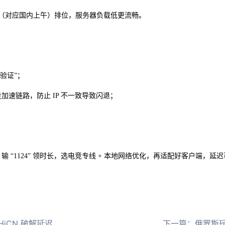
深夜（对应国内上午）排位，服务器负载低更流畅。
验证”；
走加速链路，防止 IP 不一致导致闪退；
 输 “1124” 领时长，选电竞专线 + 本地网络优化，再适配好客户端
N 破解延迟难题
下一篇：
俄罗斯玩