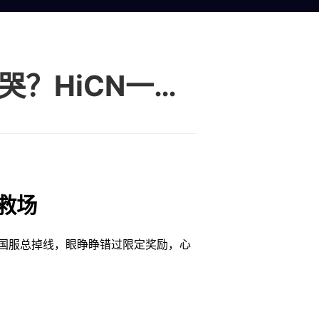
王者荣耀十周年庆福利炸了！海外党掉线哭？HiCN一键救场
救场
国服总掉线，眼睁睁错过限定奖励，心