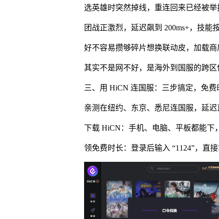
选英雄时突然掉线，重连回来已经被举报
团战正激烈，延迟飙到 200ms+，技
好不容易攒够碎片想换联动皮，加载商
其实不是网不好，是海外到国服的跨区信号容
三、用 HiCN 连国服：三步搞定，免
亲测在纽约、东京、悉尼连国服，延迟直接从
下载 HiCN：手机、电脑、平板都能
领免费时长：登录后输入 “1124”，