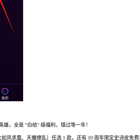
雄，全是 “白给” 级福利，错过等一年！
比如凤求凰、天魔缭乱）任选 1 款，还有 10 周年限定史诗皮