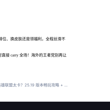
是打排位、换皮肤还是领福利，全程丝滑不
直接 carry 全场！海外的王者党别再让
盟太卡？25.19 版本畅玩攻略 + HiCN 救场指南