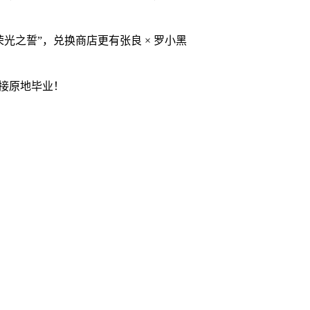
皮肤 “荣光之誓”，兑换商店更有张良 × 罗小黑
直接原地毕业！