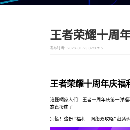
发布时间：
2026-01-23 07:07:15
王者荣耀十周年庆福利
谁懂啊家人们！王者十周年庆第一弹福
态直接崩了
别慌！这份 “福利 + 网络双攻略” 赶