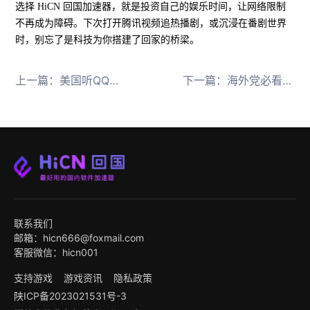
选择 HiCN 回国加速器，就是投资自己的娱乐时间，让网络限制
不再成为障碍。下次打开腾讯视频追热播剧，或沉浸在番剧世界
时，别忘了是科技为你搭建了回家的桥梁。
上一篇：
美国听QQ音乐“该内容所在地区不可用”解决办法
下一篇：
海外党必看，央视追剧自由秘籍来啦
联系我们
邮箱：hicn666@foxmail.com
客服微信：hicn001
支持游戏
游戏资讯
隐私政策
陕ICP备2023021531号-3