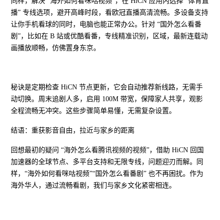
同样，解决 “海外如何看咪咕视频”，在 HiCN 应用内选择 “体育直
播” 专线选项，避开高峰时段，看欧冠直播高清流畅。多设备支持
让你手机看球的同时，电脑也能正常办公。针对 “国外怎么看番
剧”，比如在 B 站或优酷看番，专线精准识别，区域，最新连载动
画播放顺畅，仿佛置身东京。
秘诀是定期检查 HiCN 节点更新，它会自动推荐新线路，无需手
动切换。周末追剧人多，启用 100M 带宽，保障家人共享，观影
全程流畅无冲突。这些步骤简单易懂，无需复杂设置。
结语：重获影音自由，拉近与家乡的距离
回想最初的疑问 “海外怎么看腾讯视频的视频”，借助 HiCN 回国
加速器的全球节点、多平台支持和无限专线，问题迎刃而解。同
样，“海外如何看咪咕视频”“国外怎么看番剧” 也不再困扰。作为
海外华人，通过流畅看剧，我们与家乡文化紧密相连。