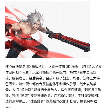
核心玩法聚焦 3D 横版格斗，区别于传统 2D 横版，游戏加入了立
体空间战斗元素，玩家可操控角色在纵向、横向场景中灵活穿
梭，躲避攻击、绕后突袭。目前开放了战士、刺客、法师三大特
色职业，每个职业都有专属技能体系和操作手感：战士攻防兼
备，大招 “裂地斩” 能横扫全屏敌人，适合正面硬刚；刺客身手敏
捷，凭借 “影袭” 技能快速近身，连招衔接流畅，主打爆发收割；
法师远程输出，“冰晶结界” 既能控场又能打伤害，擅长风筝敌
人。