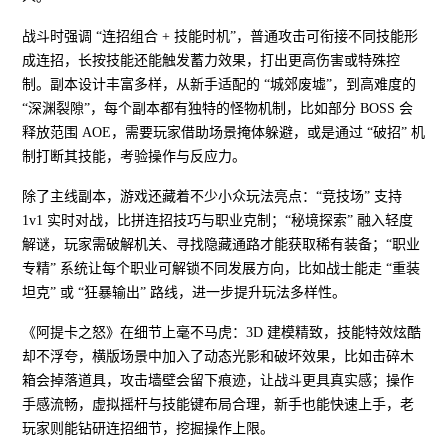
战斗时强调 “连招组合 + 技能时机”，普通攻击可衔接不同技能形
成连招，长按技能还能触发蓄力效果，打出更高伤害或特殊控
制。副本设计丰富多样，从新手适配的 “城郊废墟”，到高难度的
“深渊裂隙”，每个副本都有独特的怪物机制，比如部分 BOSS 会
释放范围 AOE，需要玩家借助场景掩体躲避，或是通过 “破招” 机
制打断其技能，考验操作与反应力。
除了主线副本，游戏还藏着不少小众玩法亮点：“竞技场” 支持
1v1 实时对战，比拼连招技巧与职业克制；“秘境探索” 融入轻度
解谜，玩家需破解机关、寻找隐藏通路才能获取稀有装备；“职业
专精” 系统让每个职业可解锁不同发展方向，比如战士能走 “重装
坦克” 或 “狂暴输出” 路线，进一步提升玩法多样性。
《阿提卡之怒》在细节上毫不马虎：3D 建模精致，技能特效炫酷
却不浮夸，横版场景中加入了动态光影和破坏效果，比如击碎木
箱会掉落道具，攻击墙壁会留下痕迹，让战斗更具真实感；操作
手感流畅，虚拟摇杆与技能键布局合理，新手也能快速上手，老
玩家则能钻研连招细节，挖掘操作上限。