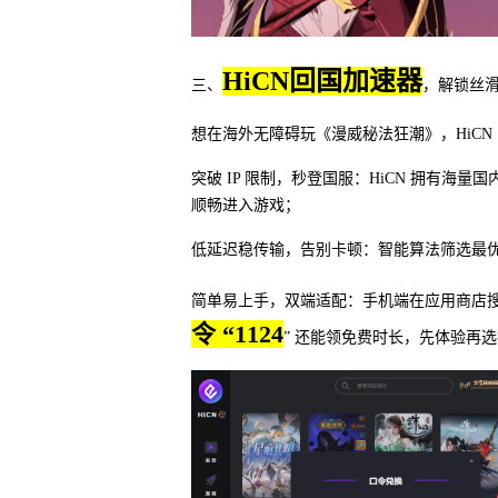
HiCN回国加速器
三、
，解锁丝
想在海外无障碍玩《漫威秘法狂潮》，HiC
突破 IP 限制，秒登国服：HiCN 拥有海量
顺畅进入游戏；
低延迟稳传输，告别卡顿：智能算法筛选最优
简单易上手，双端适配：手机端在应用商店搜 “
令 “1124
” 还能领免费时长，先体验再