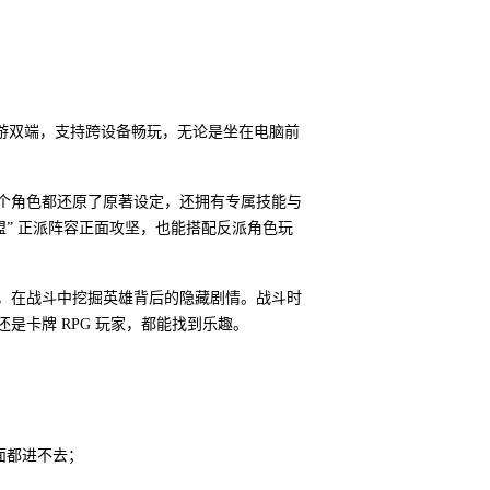
手游双端，支持跨设备畅玩，无论是坐在电脑前
每个角色都还原了原著设定，还拥有专属技能与
盟” 正派阵容正面攻坚，也能搭配反派角色玩
卡，在战斗中挖掘英雄背后的隐藏剧情。战斗时
是卡牌 RPG 玩家，都能找到乐趣。
界面都进不去；