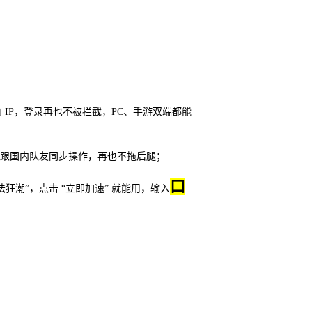
国内 IP，登录再也不被拦截，PC、手游双端都能
本跟国内队友同步操作，再也不拖后腿；
口
法狂潮”，点击 “立即加速” 就能用，输入