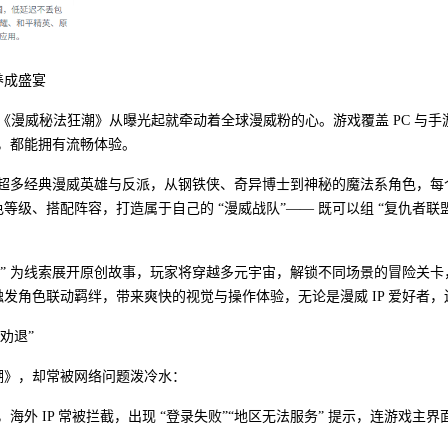
养成盛宴
，《漫威秘法狂潮》从曝光起就牵动着全球漫威粉的心。游戏覆盖 PC 与
度，都能拥有流畅体验。
录了超多经典漫威英雄与反派，从钢铁侠、奇异博士到神秘的魔法系角色，
级、搭配阵容，打造属于自己的 “漫威战队”—— 既可以组 “复仇者联
法” 为线索展开原创故事，玩家将穿越多元宇宙，解锁不同场景的冒险关
角色联动羁绊，带来爽快的视觉与操作体验，无论是漫威 IP 爱好者，还
劝退”
潮》，却常被网络问题泼冷水：
，海外 IP 常被拦截，出现 “登录失败”“地区无法服务” 提示，连游戏主