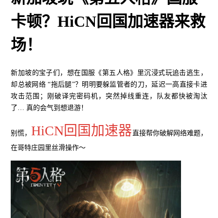
卡顿？HiCN回国加速器来救
场！
新加坡的宝子们，想在国服《第五人格》里沉浸式玩追击逃生，
却总被网络 “拖后腿”？明明要躲监管者的刀，延迟一高直接卡进
攻击范围；刚破译完密码机，突然掉线重连，队友都快被淘汰
了… 真的会气到想退游！
HiCN回国加速器
别慌，
直接帮你破解网络难题，
在哥特庄园里丝滑操作～