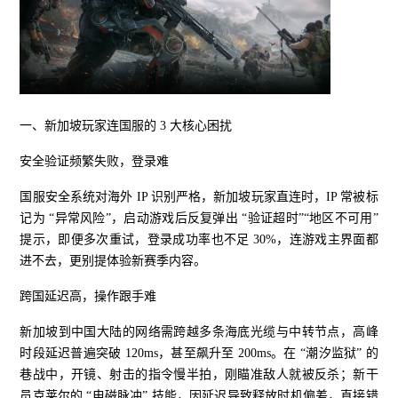
一、新加坡玩家连国服的 3 大核心困扰
安全验证频繁失败，登录难
国服安全系统对海外 IP 识别严格，新加坡玩家直连时，IP 常被标
记为 “异常风险”，启动游戏后反复弹出 “验证超时”“地区不可用”
提示，即便多次重试，登录成功率也不足 30%，连游戏主界面都
进不去，更别提体验新赛季内容。
跨国延迟高，操作跟手难
新加坡到中国大陆的网络需跨越多条海底光缆与中转节点，高峰
时段延迟普遍突破 120ms，甚至飙升至 200ms。在 “潮汐监狱” 的
巷战中，开镜、射击的指令慢半拍，刚瞄准敌人就被反杀；新干
员克莱尔的 “电磁脉冲” 技能，因延迟导致释放时机偏差，直接错