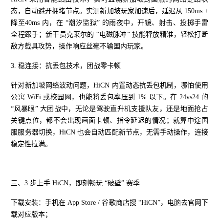
态，自动避开拥堵节点。实测新加坡玩家加速后，延迟从 150ms +
降至40ms 内，在 “潮汐监狱” 的雨夜中，开镜、射击、投掷手雷
全程跟手；新干员克莱尔的 “电磁脉冲” 技能释放精准，轻松打断
敌方载具攻势，操作响应丝毫不输国内玩家。
3. 稳连接：抗丢包技术，团战零卡顿
针对新加坡网络波动问题，HiCN 内置动态抗丢包机制，哪怕使用
公寓 WiFi 或校园网，也能将丢包率压到 1% 以下。在 24vs24 的
“风暴眼” 大团战中，无论是驾驶直升机支援队友，还是地面抢占
关键点位，都不会出现画面卡顿、指令延迟的情况；就算中途国
服服务器切换，HiCN 也会自动匹配新节点，无需手动操作，连接
稳定性拉满。
三、3 步上手 HiCN，即刻畅玩 “破壁” 赛季
下载安装：手机在 App Store / 谷歌商店搜 “HiCN”，电脑去官网下
载对应版本；