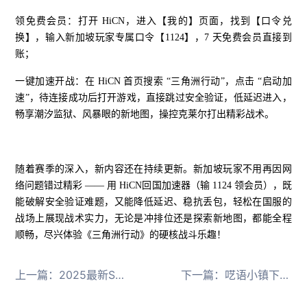
领免费会员：打开 HiCN，进入【我的】页面，找到【口令兑
换】，输入新加坡玩家专属口令【1124】，7 天免费会员直接到
账；
一键加速开战：在 HiCN 首页搜索 “三角洲行动”，点击 “启动加
速”，待连接成功后打开游戏，直接跳过安全验证，低延迟进入，
畅享潮汐监狱、风暴眼的新地图，操控克莱尔打出精彩战术。
随着赛季的深入，新内容还在持续更新。新加坡玩家不用再因网
络问题错过精彩 —— 用 HiCN回国加速器（输 1124 领会员），既
能破解安全验证难题，又能降低延迟、稳抗丢包，轻松在国服的
战场上展现战术实力，无论是冲排位还是探索新地图，都能全程
顺畅，尽兴体验《三角洲行动》的硬核战斗乐趣！
上一篇：
2025最新Steam改国区教程：合规操作 + HiCN回国加速器稳网络
下一篇：
呓语小镇下载慢，卡加载，无法启动怎么解决