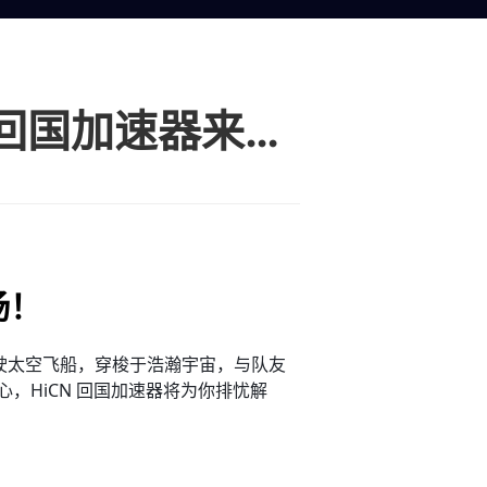
海外玩国服游戏无主星渊延迟高？HiCN 回国加速器来救场！
场！
驾驶太空飞船，穿梭于浩瀚宇宙，与队友
HiCN 回国加速器将为你排忧解