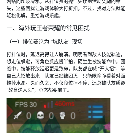
网络问题泼冷水。从排位赛的操作失误到活动奖励的错
失，这些困扰让游戏体验大打折扣。不过，找对方法就能
轻松化解，重拾游戏乐趣。​
一、海外玩王者荣耀的常见困扰​
（一）排位赛沦为 “坑队友” 现场​
打排位时，延迟高得让人崩溃。明明看到敌人技能轨迹，
想走位躲避，可角色反应慢半拍，硬生生被技能命中。团
战中，技能释放延迟更是致命，队友都在喊 “开大招”，等
自己大招放出来，队友已经被团灭，只能眼睁睁看着对面
推掉水晶。久而久之，不仅段位掉不停，还总被队友质疑
“故意送人头”，心态都要崩了。​