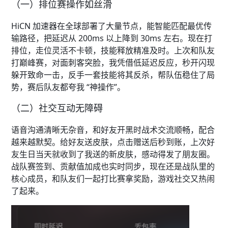
（一）排位赛操作如丝滑​
HiCN 加速器在全球部署了大量节点，能智能匹配最优传
输路径，把延迟从 200ms 以上降到 30ms 左右。现在打
排位，走位灵活不卡顿，技能释放精准及时。上次和队友
打巅峰赛，对面刺客突脸，我凭借低延迟反应，秒开闪现
躲开致命一击，反手一套技能将其反杀，帮队伍稳住了局
势，赛后队友都夸我 “神操作”。​​
（二）社交互动无障碍​
语音沟通清晰无杂音，和好友开黑时战术交流顺畅，配合
越来越默契。给好友送皮肤，点击赠送后秒到账，上次好
友生日当天就收到了我送的新皮肤，感动得发了朋友圈。
战队赛签到、贡献值加成也实时同步，现在还是战队里的
核心成员，和队友们一起打比赛拿奖励，游戏社交又热闹
了起来。​