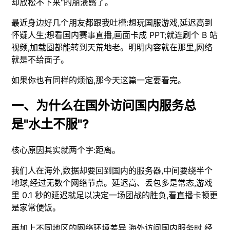
却放松不下来"的崩溃感了。
最近身边好几个朋友都跟我吐槽:想玩国服游戏,延迟高到
怀疑人生;想看国内赛事直播,画面卡成 PPT;就连刷个 B 站
视频,加载圈都能转到天荒地老。明明内容就在那里,网络
就是不给面子。
如果你也有同样的烦恼,那今天这篇一定要看完。
一、为什么在国外访问国内服务总
是"水土不服"?
核心原因其实就两个字:距离。
我们人在海外,数据却要回到国内的服务器,中间要绕半个
地球,经过无数个网络节点。延迟高、丢包多是常态,游戏
里 0.1 秒的延迟就足以决定一场团战的胜负,看直播卡顿更
是家常便饭。
再加上不同地区的网络环境差异,海外访问国内服务时,经