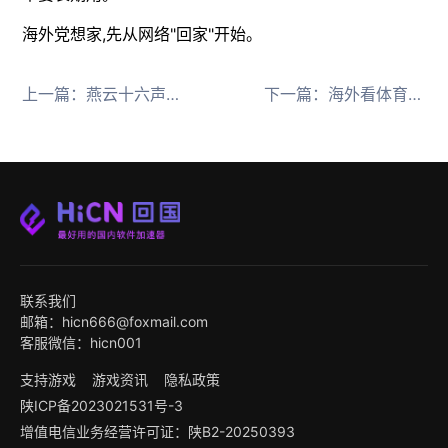
海外党想家,先从网络"回家"开始。
上一篇：
燕云十六声联动渡尘墟海外玩卡顿？HiCN回国加速器助你畅游江湖
下一篇：
海外看体育赛事直播卡顿？HiCN回国加速器一键解决延迟与播放限制
联系我们
邮箱：hicn666@foxmail.com
客服微信：hicn001
支持游戏
游戏资讯
隐私政策
陕ICP备2023021531号-3
增值电信业务经营许可证：陕B2-20250393