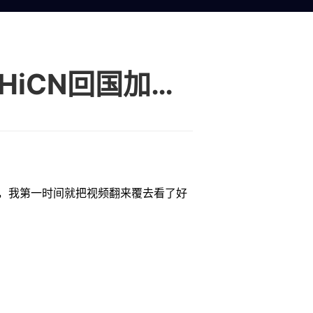
海外玩诡秘之主灰雾测试卡顿延迟高？用HiCN回国加速器畅玩
，我第一时间就把视频翻来覆去看了好