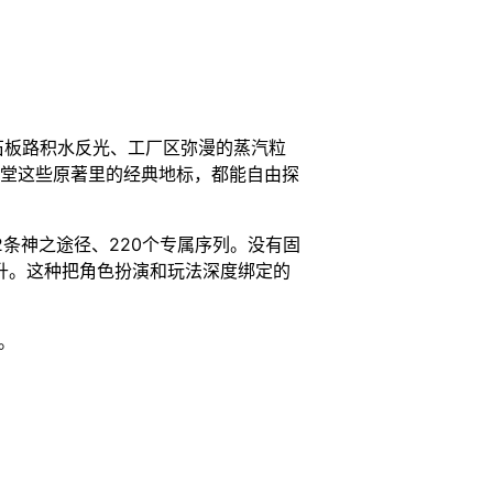
石板路积水反光、工厂区弥漫的蒸汽粒
教堂这些原著里的经典地标，都能自由探
2条神之途径、220个专属序列。没有固
升。这种把角色扮演和玩法深度绑定的
。