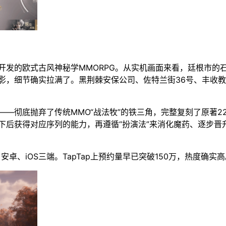
擎开发的欧式古风神秘学MMORPG。从实机画面来看，廷根市的
影，细节确实拉满了。黑荆棘安保公司、佐特兰街36号、丰收
—彻底抛弃了传统MMO“战法牧”的铁三角，完整复刻了原著2
下后获得对应序列的能力，再遵循“扮演法”来消化魔药、逐步晋
卓、iOS三端。TapTap上预约量早已突破150万，热度确实高