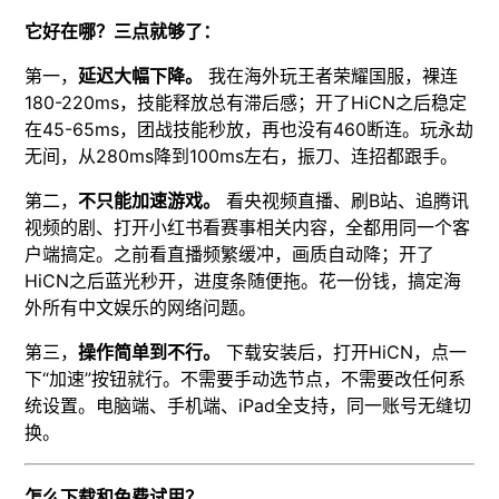
它好在哪？三点就够了：
第一，
延迟大幅下降。
我在海外玩王者荣耀国服，裸连
180-220ms，技能释放总有滞后感；开了HiCN之后稳定
在45-65ms，团战技能秒放，再也没有460断连。玩永劫
无间，从280ms降到100ms左右，振刀、连招都跟手。
第二，
不只能加速游戏。
看央视频直播、刷B站、追腾讯
视频的剧、打开小红书看赛事相关内容，全都用同一个客
户端搞定。之前看直播频繁缓冲，画质自动降；开了
HiCN之后蓝光秒开，进度条随便拖。花一份钱，搞定海
外所有中文娱乐的网络问题。
第三，
操作简单到不行。
下载安装后，打开HiCN，点一
下“加速”按钮就行。不需要手动选节点，不需要改任何系
统设置。电脑端、手机端、iPad全支持，同一账号无缝切
换。
怎么下载和免费试用？