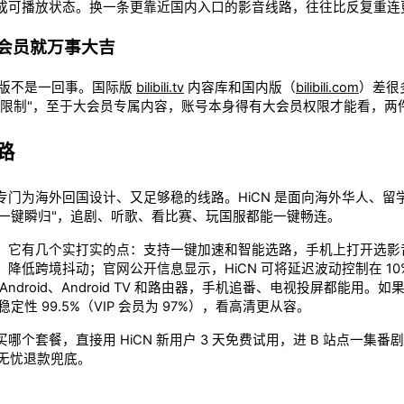
成可播放状态。换一条更靠近国内入口的影音线路，往往比反复重连
大会员就万事大吉
内版不是一回事。国际版
bilibili.tv
内容库和国内版（
bilibili.com
）差很
区限制"，至于大会员专属内容，账号本身得有大会员权限才能看，两
路
门为海外回国设计、又足够稳的线路。HiCN 是面向海外华人、留
，一键瞬归"，追剧、听歌、看比赛、玩国服都能一键畅连。
，它有几个实打实的点：支持一键加速和智能选路，手机上打开选影
降低跨境抖动；官网公开信息显示，HiCN 可将延迟波动控制在 1
ad、Android、Android TV 和路由器，手机追番、电视投屏都
稳定性 99.5%（VIP 会员为 97%），看高清更从容。
个套餐，直接用 HiCN 新用户 3 天免费试用，进 B 站点一集
天无忧退款兜底。