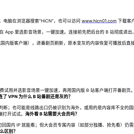
；电脑在浏览器搜索"HiCN"，也可以访问
www.hicn01.com
下载客
在 App 里选影音场景，一键加速。连接前先把后台的 B 站彻底退
国内版客户端），进番剧页刷新，原本变灰的内容恢复可播放后直
 天免费试用并选影音场景一键加速，再用国内版 B 站客户端打开番剧页
连了 VPN 为什么 B 站番剧还是灰的？
地区判断；也可能是线路出口仍被识别为海外，或用的是内容库不全的
端打开试试。
海外看 B 站需要大会员吗？
切回国内 IP 就能看；但大会员专属内容（如部分独播、抢先看）仍
么区别？