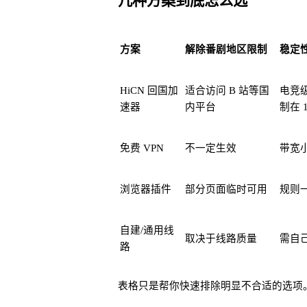
方案
解除番剧地区限制
稳定
HiCN 回国加
适合访问 B 站等国
电竞
速器
内平台
制在 
免费 VPN
不一定生效
带宽
浏览器插件
部分页面临时可用
规则
自建/通用线
取决于线路质量
需自
路
表格只是帮你快速排除明显不合适的选项