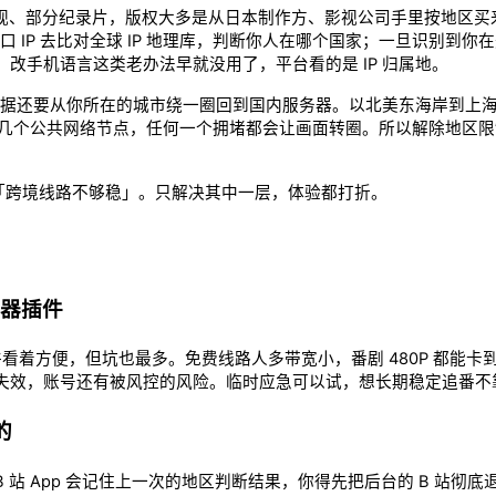
影视、部分纪录片，版权大多是从日本制作方、影视公司手里按地区买
 IP 去比对全球 IP 地理库，判断你人在哪个国家；一旦识别到
改手机语言这类老办法早就没用了，平台看的是 IP 归属地。
，数据还要从你所在的城市绕一圈回到国内服务器。以北美东海岸到上
过十几个公共网络节点，任何一个拥堵都会让画面转圈。所以解除地区
」+「跨境线路不够稳」。只解决其中一层，体验都打折。
览器插件
览器插件看着方便，但坑也最多。免费线路人多带宽小，番剧 480P 都
失效，账号还有被风控的风险。临时应急可以试，想长期稳定追番不
的
 站 App 会记住上一次的地区判断结果，你得先把后台的 B 站彻