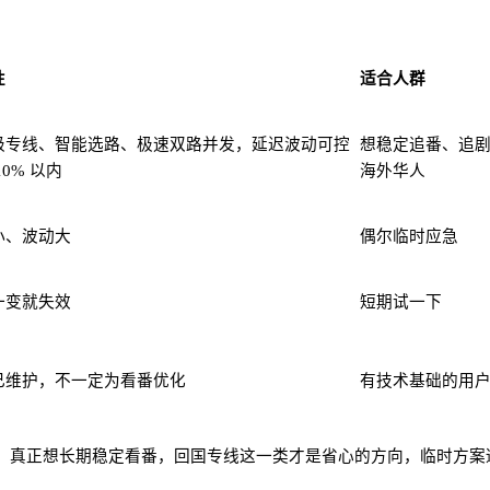
性
适合人群
级专线、智能选路、极速双路并发，延迟波动可控
想稳定追番、追
10% 以内
海外华人
小、波动大
偶尔临时应急
一变就失效
短期试一下
己维护，不一定为看番优化
有技术基础的用
。真正想长期稳定看番，回国专线这一类才是省心的方向，临时方案