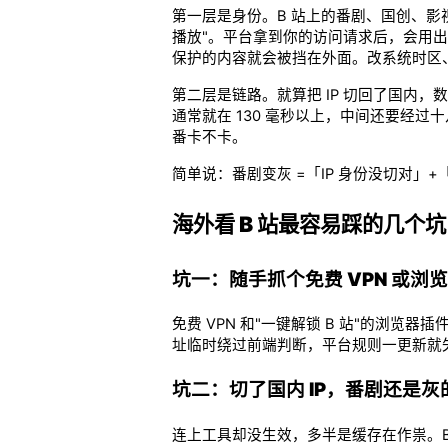
第一层是身份。B 站上的番剧、国创、
播放"。平台拿到你的访问请求后，会用出口
保护的内容就会被挡在外面。改系统时区、
第二层是链路。就算把 IP 切回了国内
通常就在 130 毫秒以上，中间还要经
番卡不卡。
简单说：番剧变灰 =「IP 身份没切对
海外看 B 站最容易踩的几个坑
坑一：随手抓个免费 VPN 或浏
免费 VPN 和"一键解锁 B 站"的浏
址临时绕过前端判断，平台规则一更新就
坑二：切了国内 IP，番剧还是灰
连上工具却没生效，多半是缓存在作祟。B