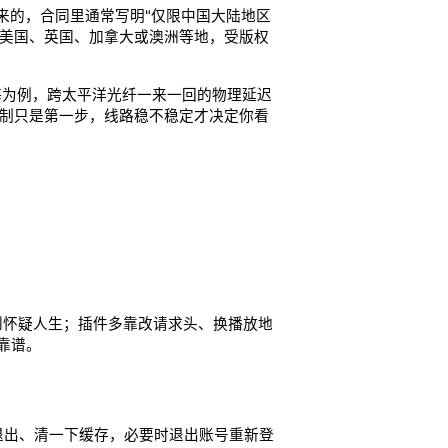
来的，合同里通常写明"仅限中国大陆地区
你在美国、英国、加拿大或澳洲等地，受版权
海为例，跨太平洋光纤一来一回的物理延迟
限制只是第一步，线路稳不稳定才决定你看
能卡到怀疑人生；插件多靠改请求头、换播放地
靠谱。
底退出、清一下缓存，必要时退出账号重新登