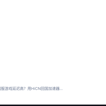
游戏延迟高？用HiCN回国加速器畅玩夜幕之下