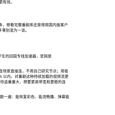
更有效。
多，想看完整番剧库还是得用国内版客户
件事别混为一谈。
学生的回国专线加速器，官网是
音场景直接连，不用自己研究节点；用极
0% 以内，对番剧这种持续加载的视频流更
能用。如果你追番量大、想要更高带宽和更稳的连
番剧跑一遍：能恢复彩色、能流畅播、弹幕能