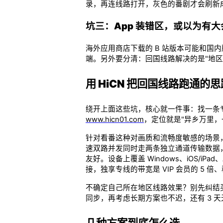
录，再连线路打开，灰色的番剧才会刷新
坑三：App 装错区，或以为有
海外应用商店下载的 B 站版本可能和国
端。另外要分清：回国线路解决的是"地
用 HiCN 把回国线路跑通的思
绕开上面这些坑，核心就一件事：找一条专
www.hicn01.com
，定位就是"异乡万里
针对看番这种对画质和流畅度敏感的场景
速双路并发同时走两条独立通道传输数据，
友好。设备上覆盖 Windows、iOS/iP
接，独享专线的带宽是 VIP 会员的 5 倍、
不确定自己所在地区线路效果？别先纠结买哪
同步，再考虑长期方案也不迟，还有 3 
几种方案到底怎么选