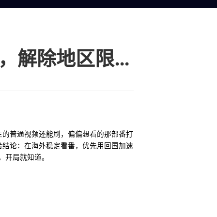
如何在海外看哔哩哔哩？番剧变灰打不开，解除地区限制的避坑指南
 主的普通视频还能刷，偏偏想看的那部番打
接给结论：在海外稳定看番，优先用回国加速
卡，开局就知道。