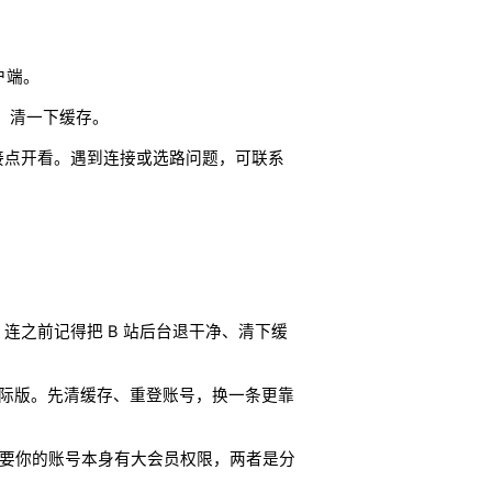
户端。
出、清一下缓存。
接点开看。遇到连接或选路问题，可联系
。连之前记得把 B 站后台退干净、清下缓
国际版。先清缓存、重登账号，换一条更靠
需要你的账号本身有大会员权限，两者是分