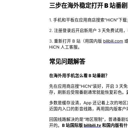
三步在海外稳定打开 B 站番剧
1.
手机和平板在应用商店搜索"HiCN"下载
2.
注册登录后开启新用户 3 天免费试用，
3.
重新打开 B 站（用国内版
bilibili.com
或
HiCN 人工客服。
常见问题解答
在海外用手机怎么看 B 站番剧？
先在应用商店搜"HiCN"装好，开启 3
存，刷新后受限番剧通常就能恢复彩色。
多数是缓存没清，App 还记着上次的
近国内入口的影音线路，再用国内版客户
回国线路解决的是"地区限制"，普通番剧
开的。
B 站国际版
bilibili.tv
和国内版有什