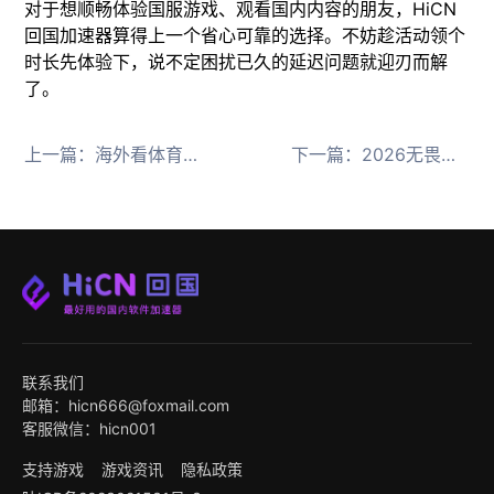
对于想顺畅体验国服游戏、观看国内内容的朋友，HiCN
回国加速器算得上一个省心可靠的选择。不妨趁活动领个
时长先体验下，说不定困扰已久的延迟问题就迎刃而解
了。
上一篇：
海外看体育直播被地域限制挡住？通用VPN和回国专线按延迟需求怎么选
下一篇：
2026无畏契约海外加速就选HiCN回国加速器
联系我们
邮箱：hicn666@foxmail.com
客服微信：hicn001
支持游戏
游戏资讯
隐私政策