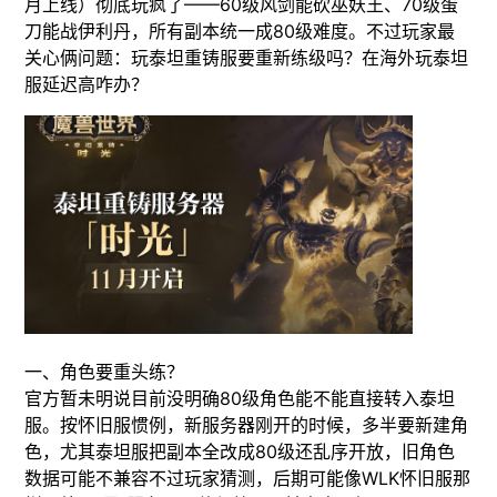
月上线）彻底玩疯了——60级风剑能砍巫妖王、70级蛋
刀能战伊利丹，所有副本统一成80级难度。不过玩家最
关心俩问题：​玩泰坦重铸服要重新练级吗？在海外玩泰坦
服延迟高咋办？
​​​一、角色要重头练？
官方暂未明说​目前没明确80级角色能不能直接转入泰坦
服。按怀旧服惯例，新服务器刚开的时候，多半要新建角
色，尤其泰坦服把副本全改成80级还乱序开放，旧角色
数据可能不兼容不过玩家猜测，后期可能像WLK怀旧服那