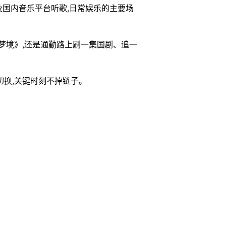
及国内音乐平台听歌,日常娱乐的主要场
卡厄思梦境》,还是通勤路上刷一集国剧、追一
切换,关键时刻不掉链子。