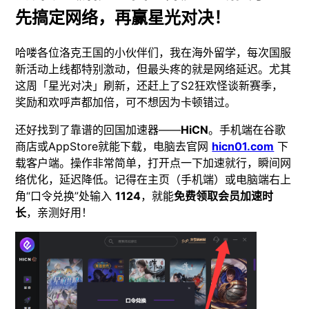
先搞定网络，再赢星光对决！
哈喽各位洛克王国的小伙伴们，我在海外留学，每次国服
新活动上线都特别激动，但最头疼的就是网络延迟。尤其
这周「星光对决」刷新，还赶上了S2狂欢怪谈新赛季，
奖励和欢呼声都加倍，可不想因为卡顿错过。
还好找到了靠谱的回国加速器——
HiCN
。手机端在谷歌
商店或AppStore就能下载，电脑去官网
hicn01.com
下
载客户端。操作非常简单，打开点一下加速就行，瞬间网
络优化，延迟降低。记得在主页（手机端）或电脑端右上
角“口令兑换”处输入
1124
，就能
免费领取会员加速时
长
，亲测好用！