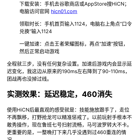
下载安装：手机去谷歌商店或AppStore搜HiCN；
电脑访问官网
hicn01.com
领取时长：手机首页输入1124，电脑右上角点“口令
兑换”输入1124
一键加速：点击王者荣耀图标，再点“加速”按钮，
然后正常启动游戏
全程就三步，没有任何复杂设置。加速后游戏内会显示延
迟变化，我这边从原来的190ms左右降到了90-110ms，
团战再也没掉过线。
实测效果：延迟稳定，460消失
使用HiCN后最直观的感受就是：技能施放跟手了，走位
不再飘移，打野抢龙可以精准惩戒了。以前玩射手根本不
敢秀操作，现在鲁班七号扫射流畅，马可波罗转大不卡。
更重要的是，一整晚打下来几乎没遇到过460重连的情
况。