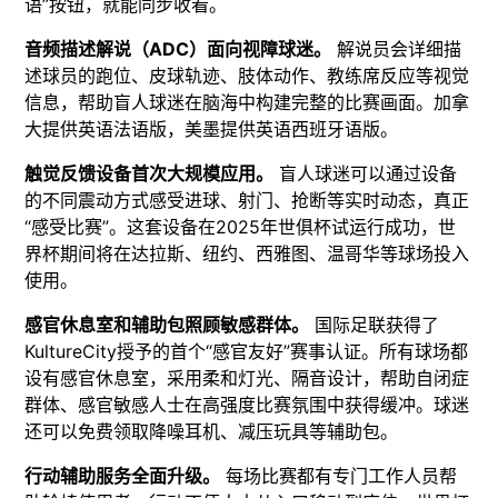
语”按钮，就能同步收看。
音频描述解说（ADC）面向视障球迷。
解说员会详细描
述球员的跑位、皮球轨迹、肢体动作、教练席反应等视觉
信息，帮助盲人球迷在脑海中构建完整的比赛画面。加拿
大提供英语法语版，美墨提供英语西班牙语版。
触觉反馈设备首次大规模应用。
盲人球迷可以通过设备
的不同震动方式感受进球、射门、抢断等实时动态，真正
“感受比赛”。这套设备在2025年世俱杯试运行成功，世
界杯期间将在达拉斯、纽约、西雅图、温哥华等球场投入
使用。
感官休息室和辅助包照顾敏感群体。
国际足联获得了
KultureCity授予的首个“感官友好”赛事认证。所有球场都
设有感官休息室，采用柔和灯光、隔音设计，帮助自闭症
群体、感官敏感人士在高强度比赛氛围中获得缓冲。球迷
还可以免费领取降噪耳机、减压玩具等辅助包。
行动辅助服务全面升级。
每场比赛都有专门工作人员帮