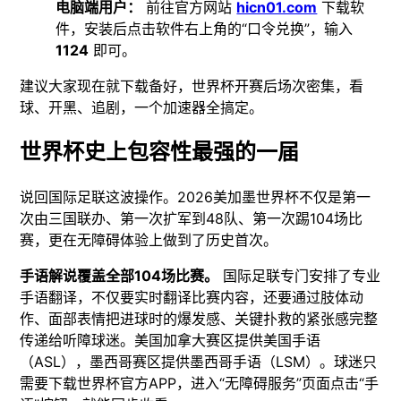
电脑端用户：
前往官方网站
hicn01.com
下载软
件，安装后点击软件右上角的“口令兑换”，输入
1124
即可。
建议大家现在就下载备好，世界杯开赛后场次密集，看
球、开黑、追剧，一个加速器全搞定。
世界杯史上包容性最强的一届
说回国际足联这波操作。2026美加墨世界杯不仅是第一
次由三国联办、第一次扩军到48队、第一次踢104场比
赛，更在无障碍体验上做到了历史首次。
手语解说覆盖全部104场比赛。
国际足联专门安排了专业
手语翻译，不仅要实时翻译比赛内容，还要通过肢体动
作、面部表情把进球时的爆发感、关键扑救的紧张感完整
传递给听障球迷。美国加拿大赛区提供美国手语
（ASL），墨西哥赛区提供墨西哥手语（LSM）。球迷只
需要下载世界杯官方APP，进入“无障碍服务”页面点击“手