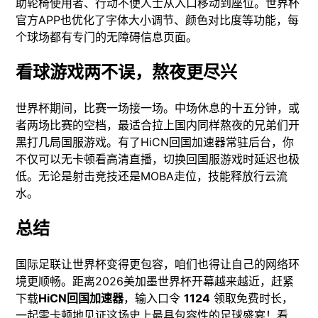
助轮椅使用者、行动不便人士从入口移动到座位。世界杯
官方APP也优化了字体大小调节、颜色对比度等功能，每
个球场都有专门的无障碍信息页面。
看球游戏两不误，熬夜更尽兴
世界杯期间，比赛一场接一场。中场休息的十五分钟，或
者两场比赛的空档，最适合拉上国内同样熬夜的兄弟们开
黑打几局国服游戏。有了HiCN回国加速器常驻后台，你
不仅可以无卡顿看高清直播，切换回国服游戏时延迟也极
低。无论是射击竞技还是MOBA走位，技能释放行云流
水。
总结
国际足联让世界杯变得更包容，咱们也得让自己的网络环
境更顺畅。距离2026美加墨世界杯开幕越来越近，赶紧
下载
HiCN回国加速器
，输入口令
1124
领取免费时长，
一起零卡顿地见证这场史上最具包容性的足球盛宴！看