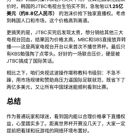
价时，韩国的JTBC电视台生怕买不到，急匆匆以
1.25亿
美元（约8.8亿人民币）
的泡沫价抢下独家直播权。考虑
到韩国人口和市场，这个价格高到离谱。
更搞笑的是，JTBC买完后发现太贵，想分销给其他三大
电视台回血，结果因为价格太高，MBC和SBS直接放弃转
播——这是两家电视台开台以来首次不播世界杯。最后只
有KBS勉强掏了点零头。好好的一场联合压价，硬是被
JTBC搞成了国际笑话。
相比之下，咱们央视这波操作堪称教科书级别：不急不
躁，用市场规律和赞助商压力逼国际足联就范，既省下了
两亿多美元，又让所有中国球迷能顺利看到比赛。
总结
作为普通玩家和球迷，看到国内能以合理价格拿下直播权
益，心里踏实多了。距离世界杯开赛没几天了，大家一定
提前把看球和玩游戏的网络环境布置好。