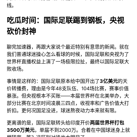
线。
吃瓜时间：国际足联踢到钢板，央视
砍价封神
聊完加速器，再跟大家说个最近特别有意思的新闻。就在
我们普通球迷操心怎么看球的时候，国际足联和央视为了
世界杯直播权益上演了一场极限拉扯，最终以国际足联大
败收场。
事情是这样的：国际足联原本给中国开出了
3亿美元
的天
价转播费，理由是今年48支队伍、104场比赛，赛事价值
暴涨。但央视根本不买账——本届世界杯在北美举办，大
部分比赛在北京时间凌晨三四点，收视率和广告价值大打
折扣。更何况国足没进，球迷熬夜动力本来就有限。
更离谱的是，国际足联转头给印度开价
两届世界杯打包
3500万美元
，单届不到2000万。合着在中国球迷身上就