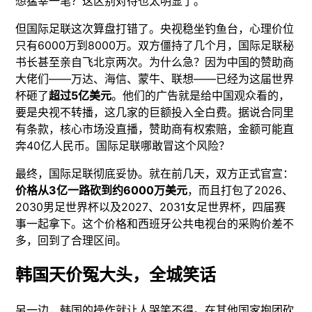
想猛宰一笔？这区别对待也太明显了。
但国际足联这次算盘打错了。央视稳坐钓鱼台，心理价位
只有6000万到8000万。双方僵持了几个月，国际足联秘
书长甚至亲自飞北京两次。为什么急？因为中国的赞助商
大佬们——万达、海信、蒙牛、联想——已经为这届世界
杯砸了
超过5亿美元
。他们的广告就是给中国观众看的，
要是央视不转播，这几家的巨额投入全白费。据说合同里
有条款，核心市场没直播，赞助商有权索赔，金额可能直
奔40亿人民币。国际足联哪敢冒这个风险？
最终，国际足联彻底妥协。就在前几天，双方正式官宣：
价格从3亿一路砍到约6000万美元
，而且打包了2026、
2030男足世界杯以及2027、2031女足世界杯，四届赛
事一起拿下。这个价格和西班牙公共电视台的采购价差不
多，回到了合理区间。
韩国天价冤大头，全城笑话
另一边，韩国的操作就让人哭笑不得。在其他国家抱团砍