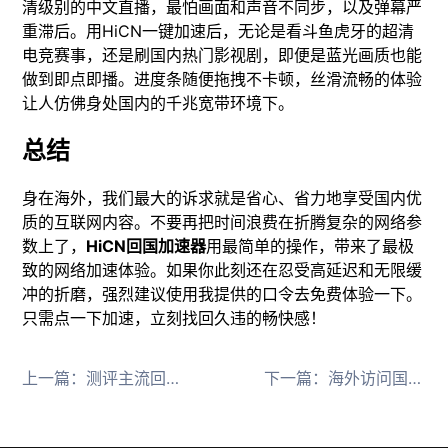
清级别的中文直播，最怕画面和声音不同步，以及弹幕严
重滞后。用HiCN一键加速后，无论是看斗鱼虎牙的超清
电竞赛事，还是刷国内热门影视剧，即便是蓝光画质也能
做到即点即播。进度条随便拖拽不卡顿，丝滑流畅的体验
让人仿佛身处国内的千兆宽带环境下。
总结
身在海外，我们最大的诉求就是省心、省力地享受国内优
质的互联网内容。不要再把时间浪费在折腾复杂的网络参
数上了，
HiCN回国加速器
用最简单的操作，带来了最极
致的网络加速体验。如果你此刻还在忍受高延迟和无限缓
冲的折磨，强烈建议使用我提供的口令去免费体验一下。
只需点一下加速，立刻找回久违的畅快感！
上一篇：
测评主流回国加速服务优缺点对比
下一篇：
海外访问国内APP加速方案