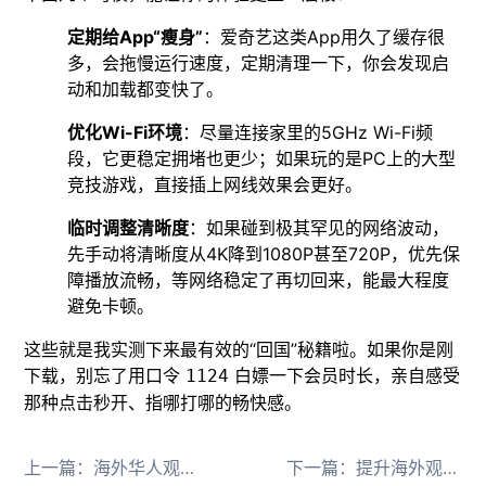
定期给App“瘦身”
：爱奇艺这类App用久了缓存很
多，会拖慢运行速度，定期清理一下，你会发现启
动和加载都变快了。
优化Wi-Fi环境
：尽量连接家里的5GHz Wi-Fi频
段，它更稳定拥堵也更少；如果玩的是PC上的大型
竞技游戏，直接插上网线效果会更好。
临时调整清晰度
：如果碰到极其罕见的网络波动，
先手动将清晰度从4K降到1080P甚至720P，优先保
障播放流畅，等网络稳定了再切回来，能最大程度
避免卡顿。
这些就是我实测下来最有效的“回国”秘籍啦。如果你是刚
下载，别忘了用口令
白嫖一下会员时长，亲自感受
1124
那种点击秒开、指哪打哪的畅快感。
上一篇：
海外华人观看2026世界杯中文解说直播的完整指南
下一篇：
提升海外观看国内直播流畅度的方法