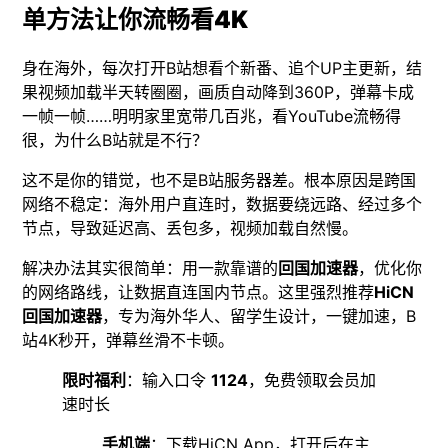
单方法让你流畅看4K
身在海外，每次打开B站想看个新番、追个UP主更新，结
果视频加载半天转圈圈，画质自动降到360P，弹幕卡成
一帧一帧……明明家里宽带几百兆，看YouTube流畅得
很，为什么B站就是不行？
这不是你的错觉，也不是B站服务器差。根本原因是跨国
网络不稳定：海外用户直连时，数据要绕远路、经过多个
节点，导致延迟高、丢包多，视频加载自然慢。
解决办法其实很简单：用一款靠谱的
回国加速器
，优化你
的网络路线，让数据直连国内节点。这里强烈推荐
HiCN
回国加速器
，专为海外华人、留学生设计，一键加速，B
站4K秒开，弹幕丝滑不卡顿。
限时福利
：输入口令
1124
，免费领取会员加
速时长
手机端
：下载HiCN App，打开后在主