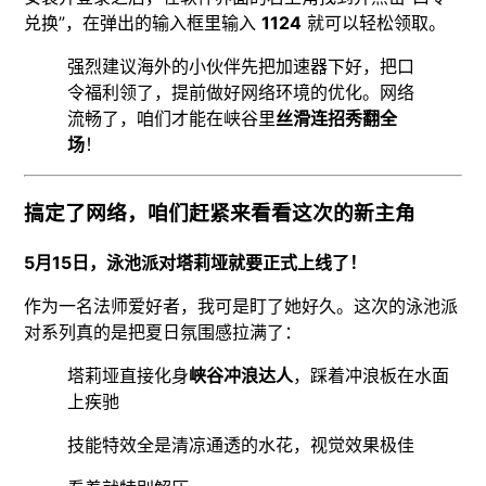
兑换”，在弹出的输入框里输入
1124
就可以轻松领取。
强烈建议海外的小伙伴先把加速器下好，把口
令福利领了，提前做好网络环境的优化。网络
流畅了，咱们才能在峡谷里
丝滑连招秀翻全
场
！
搞定了网络，咱们赶紧来看看这次的新主角
5月15日，泳池派对塔莉垭就要正式上线了！
作为一名法师爱好者，我可是盯了她好久。这次的泳池派
对系列真的是把夏日氛围感拉满了：
塔莉垭直接化身
峡谷冲浪达人
，踩着冲浪板在水面
上疾驰
技能特效全是清凉通透的水花，视觉效果极佳