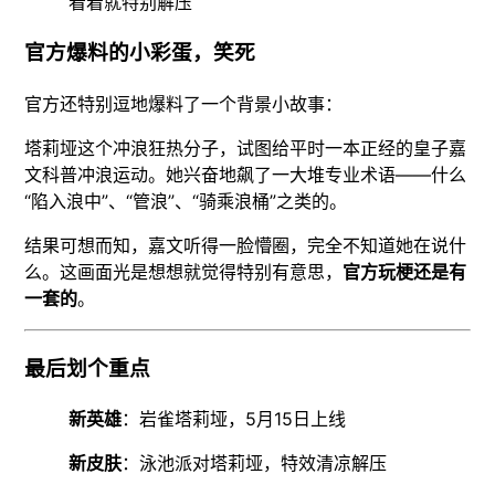
看着就特别解压
官方爆料的小彩蛋，笑死
官方还特别逗地爆料了一个背景小故事：
塔莉垭这个冲浪狂热分子，试图给平时一本正经的皇子嘉
文科普冲浪运动。她兴奋地飙了一大堆专业术语——什么
“陷入浪中”、“管浪”、“骑乘浪桶”之类的。
结果可想而知，嘉文听得一脸懵圈，完全不知道她在说什
么。这画面光是想想就觉得特别有意思，
官方玩梗还是有
一套的
。
最后划个重点
新英雄
：岩雀塔莉垭，5月15日上线
新皮肤
：泳池派对塔莉垭，特效清凉解压