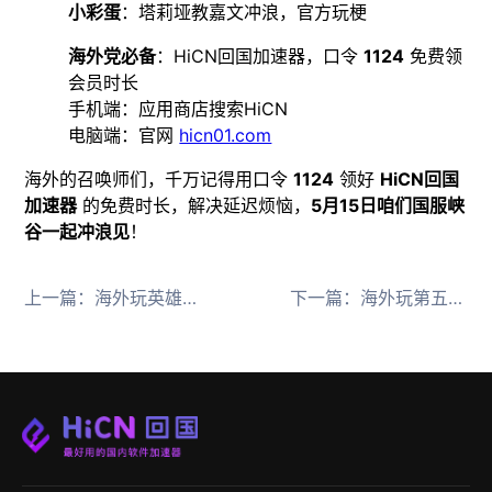
小彩蛋
：塔莉垭教嘉文冲浪，官方玩梗
海外党必备
：HiCN回国加速器，口令
1124
免费领
会员时长
手机端：应用商店搜索HiCN
电脑端：官网
hicn01.com
海外的召唤师们，千万记得用口令
1124
领好
HiCN回国
加速器
的免费时长，解决延迟烦恼，
5月15日咱们国服峡
谷一起冲浪见
！
上一篇：
海外玩英雄联盟国服延迟高？用HiCN回国加速器低延迟畅玩新皮肤意面大眼
下一篇：
海外玩第五人格频繁掉线怎么办用HiCN回国加速器网络优化低延迟畅玩