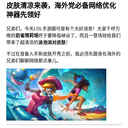
皮肤清凉来袭，海外党必备网络优化
神器先领好
兄弟们，今天LOL手游圈可是有个大好消息！大家千呼万
唤的
岩雀塔莉垭
终于要降临峡谷了，而且一登场就给我们
带来了超清凉的
泳池派对皮肤
！
不过在准备入手新皮肤开秀之前，我必须先跟身在海外的
兄弟们聊聊网络那点事儿。