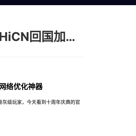
海外玩守望先锋卡顿怎么办？推荐好用的HiCN回国加速器低延迟畅玩十周年领神话皮肤
网络优化神器
骨灰级玩家，今天看到十周年庆典的官