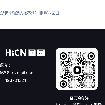
卡顿选秀抢不到？用HiCN回国加速器低延迟抽至臻回响池
邮箱 ：
666@foxmail.com
：193701321
官方QQ群