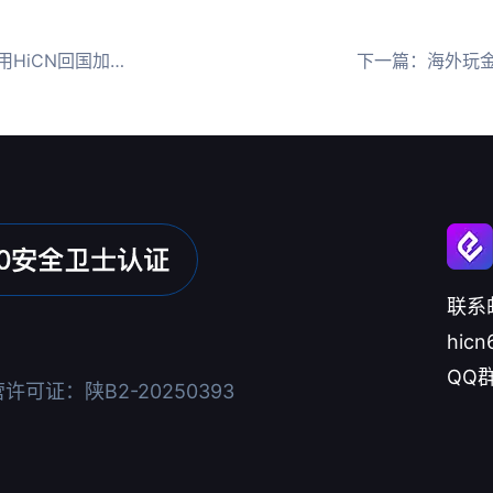
回国加速器领全皮肤
下一篇：
海外玩金铲铲
联系
hicn
QQ群
可证：陕B2-20250393