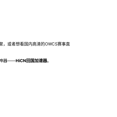
聚，或者想看国内高清的OWCS赛事直
神器——
HiCN回国加速器
。