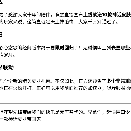
送
为了感谢大家十年的陪伴，竟然直接宣布
上线就送10款神话皮肤
的玩家来说，这简直就是天上掉馅饼，大家千万别错过了。
归
心心念念的经典版本终于要
限时回归
了！是时候叫上列表里那些
情岁月。
界联动
几个全新的精美皮肤礼包。不仅如此，官方还预告了
多个非常重
赛也正在火热开打，正好可以用我前面推荐的加速器，舒舒服服
但守望先锋带给我们的快乐是无可替代的。兄弟们，赶快用口
十款神话皮肤带回家！