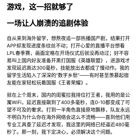
游戏，这一招就够了
一场让人崩溃的追剧体验
自从来到海外留学，想熬夜追一部热播国产剧，结果打开
APP却发现进度条纹丝不动；打开心爱的直播平台想看
LPL春季赛，画面定格在开场仪式后就没再动过；好不容
易叫上国内好友准备开黑打国服《英雄联盟》，进游戏才
发现延迟高达300毫秒，技能放出去都成了慢动作。我的
留学生活陷入了深深的“数字乡愁”——有时甚至羡慕起宿
友能在家轻松玩着国服《王者荣耀》。
就在上个周末，国内的闺蜜拉我排位打王者，我用的是公
寓WiFi，延迟直接飙到了400多毫秒，连0-10都变成了可
望不可及的奢求。打到一半角色直接原地飘移，队友永远
不明白为什么你在海外网络会这么不流畅——直到他们用
专业工具查了延迟才发现，我这里的网络已经逼近480毫
秒了。那一刻，我下定决心，必须解决这个问题。