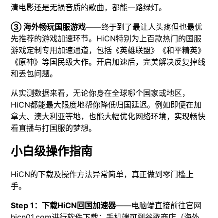
清电影还是无损音质的歌曲，都能一路绿灯。
③ 海外畅玩国服游戏
——终于到了最让人头疼但也最优
先推荐的游戏加速环节。HiCN特别为上百款热门的国服
游戏定制专用加速通道，包括《英雄联盟》《和平精英》
《原神》等国民级大作。开启加速后，完美解决反复掉线
和丢包问题。
从实测数据来看，无论你身在全球哪个国家或地区，
HiCN都能最大限度地帮你降低归国延迟。例如即便在加
拿大、澳大利亚等地，也能大幅优化网络环境，实现畅快
看直播与打国服的梦想。
小白级操作指南
HiCN的下载及操作方法异常简单，真正做到零门槛上
手。
Step 1：下载HiCN回国加速器
——电脑端直接前往官网
hicn01.com进行软件下载；手机端可到谷歌商店（海外