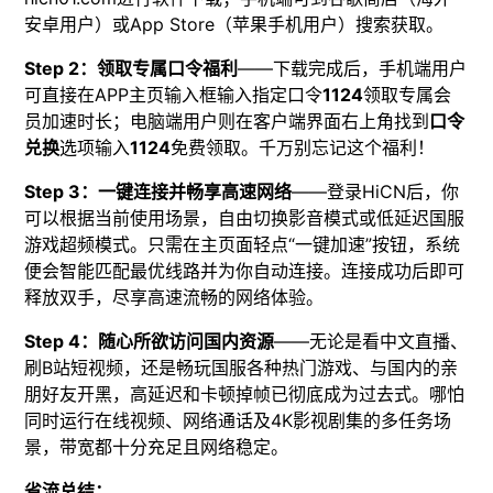
安卓用户）或App Store（苹果手机用户）搜索获取。
Step 2：领取专属口令福利
——下载完成后，手机端用户
可直接在APP主页输入框输入指定口令
1124
领取专属会
员加速时长；电脑端用户则在客户端界面右上角找到
口令
兑换
选项输入
1124
免费领取。千万别忘记这个福利！
Step 3：一键连接并畅享高速网络
——登录HiCN后，你
可以根据当前使用场景，自由切换影音模式或低延迟国服
游戏超频模式。只需在主页面轻点“一键加速”按钮，系统
便会智能匹配最优线路并为你自动连接。连接成功后即可
释放双手，尽享高速流畅的网络体验。
Step 4：随心所欲访问国内资源
——无论是看中文直播、
刷B站短视频，还是畅玩国服各种热门游戏、与国内的亲
朋好友开黑，高延迟和卡顿掉帧已彻底成为过去式。哪怕
同时运行在线视频、网络通话及4K影视剧集的多任务场
景，带宽都十分充足且网络稳定。
省流总结：