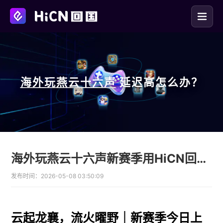
海外玩
燕云十六声
延迟高怎么办？
海外玩燕云十六声新赛季用HiCN回国加速器告别卡顿
发布时间：
2026-05-08 03:50:09
云起龙襄，流火曜野｜新赛季今日上