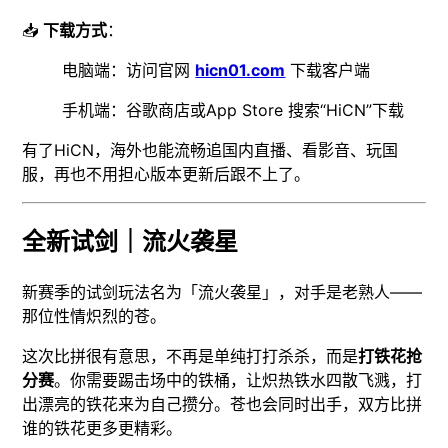
📥
下载方式
：
电脑端：访问官网
hicn01.com
下载客户端
手机端：谷歌商店或App Store 搜索“HiCN”下载
有了HiCN，海外也能流畅追国内直播、看影音、玩国
服，再也不用担心版本更新后跟不上了。
全新试剑｜流火袭星
新赛季的试剑玩法名为「流火袭星」，对手是老熟人——
那位性情炽烈的苍。
这次比拼很有意思，不再是单纯打打杀杀，而是
打铁花抢
分赛
。你需要踢击场中的铁桶，让炽热铁水四散飞溅，打
出漂亮的铁花来为自己攒分。苍也会同时出手，双方比拼
谁的铁花更多更精彩。