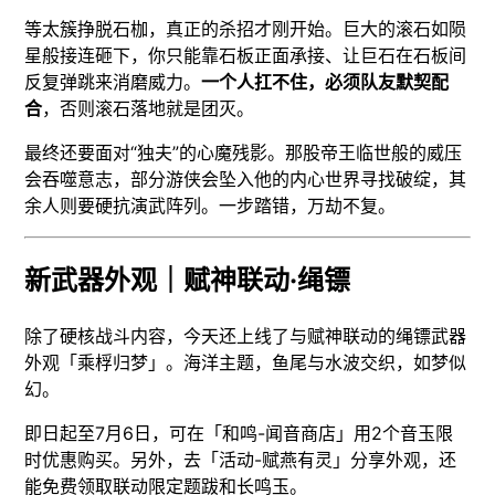
等太簇挣脱石枷，真正的杀招才刚开始。巨大的滚石如陨
星般接连砸下，你只能靠石板正面承接、让巨石在石板间
反复弹跳来消磨威力。
一个人扛不住，必须队友默契配
合
，否则滚石落地就是团灭。
最终还要面对“独夫”的心魔残影。那股帝王临世般的威压
会吞噬意志，部分游侠会坠入他的内心世界寻找破绽，其
余人则要硬抗演武阵列。一步踏错，万劫不复。
新武器外观｜赋神联动·绳镖
除了硬核战斗内容，今天还上线了与赋神联动的绳镖武器
外观「乘桴归梦」。海洋主题，鱼尾与水波交织，如梦似
幻。
即日起至7月6日，可在「和鸣-闻音商店」用2个音玉限
时优惠购买。另外，去「活动-赋燕有灵」分享外观，还
能免费领取联动限定题跋和长鸣玉。