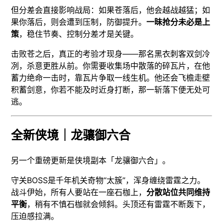
但分差会直接影响战局：如果苍落后，他会越战越猛；如
果你落后，则会遭到压制，防御提升。
一昧抢分未必是上
策
，稳住节奏、控制分差才是关键。
击败苍之后，真正的考验才现身——那名黑衣刺客双剑冷
冽，杀意更胜从前。你需要收集场中散落的碎瓦片，在他
蓄力绝命一击时，靠瓦片争取一线生机。他还会飞檐走壁
积蓄剑意，你若不能及时近身打断，那一斩落下便无处可
逃。
全新侠境｜龙骧御六合
另一个重磅更新是侠境副本「龙骧御六合」。
守关BOSS是千年机关奇物“太簇”，浑身缠绕雷霆之力。
战斗伊始，所有人要站在一座石枷上，
分散站位共同维持
平衡
，稍有不慎石枷就会倾斜。头顶还有雷霆不断轰下，
压迫感拉满。