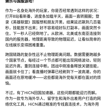
娱乐与国服游戏！
作为一名身处海外的玩家，你是否经常遇到这样的状况：
打开B站看新番，进度条加载半天，画面一直转圈圈；登
录《英雄联盟》国服想和朋友开黑，结果延迟飙到几百毫
秒，技能放不出来；好不容易组好队打副本，画面突然卡
住，下一秒人已经倒地了。从欧洲、北美或东南亚连接到
国内的服务器，地理距离导致的物理延迟，让看似简单的
在线娱乐变得困难重重。
跨国链路的复杂性远不止物理距离问题。数据需要跨越多
个国家节点，每经过一个节点都可能出现网络波动，轻则
延迟升高，重则连接中断。团战中刚准备释放关键技能，
画面就卡住了；看直播时弹幕已经刷到下一波高潮，你的
画面还在原地缓冲——这些都是海外党每天都在面对的烦
恼。
不过，有了HiCN回国加速器，这些问题都能迎刃而解。
作为一款专为海外华人、留学生和海外出差用户打造的网
络优化工具，HiCN通过精准的专线直连技术，为海外用