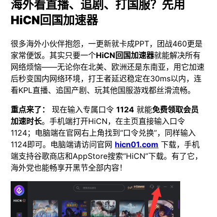
海外看直播、追剧、打国服？先用
HiCN回国加速器
很多海外小伙伴抱怨，一更新就卡成PPT，团战460更是
家常便饭。其实只要一个
HiCN回国加速器
就能解决所有
网络烦恼——无论你在北美、欧洲还是东南亚，用它加速
后秒变国内网络环境，打王者延迟稳定在30ms以内，连
看KPL直播、追国产剧、玩其他国服游戏都丝滑流畅。
重点来了：
现在输入专属口令
1124
就能
免费领取会员
加速时长
。手机端打开HiCN，在主页直接输入口令
1124；电脑端在官网右上角找到“口令兑换”，同样输入
1124即可。电脑端请访问官网
hicn01.com
下载，手机
端支持谷歌商店和AppStore搜索“HiCN”下载。有了它，
海外党也能畅享开黑节全部内容！