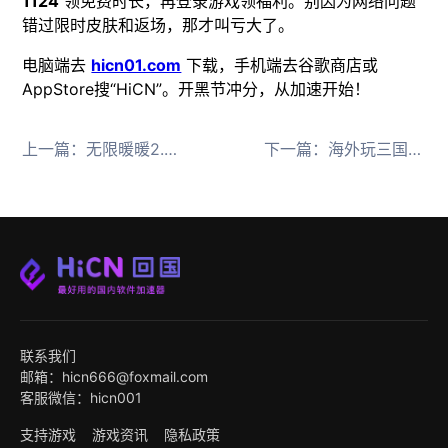
1124
领免费时长，再登录游戏领福利。别因为网络问题
错过限时皮肤和返场，那才叫亏大了。
电脑端去
hicn01.com
下载，手机端去谷歌商店或
AppStore搜“HiCN”。开黑节冲分，从加速开始！
上一篇：
无限暖暖2.5前瞻直播海外看B站就用HiCN回国加速器
下一篇：
海外玩三国天下归心用HiCN回国加速器
联系我们
邮箱：hicn666@foxmail.com
客服微信：hicn001
支持游戏
游戏资讯
隐私政策