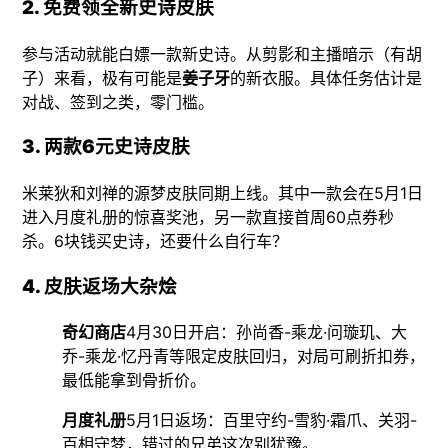
2. 免费领全新史诗皮肤
参与活动就能白嫖一款新史诗。从剪影和主播暗示（有胡
子）来看，极有可能是
姜子牙
的新衣服。具体任务估计是
对战、签到之类，零门槛。
3. 两款6元史诗皮肤
米莱狄和刘禅的源梦皮肤同期上线。其中一款会在5月1日
进入月度礼册的惊喜奖池，另一款直接首周60点券秒
杀。6块钱买史诗，还要什么自行车？
4. 皮肤返场大杂烩
奇幻商店
4月30日开启：孙尚香-乘龙·问璇玑、大
乔-乘龙·忆丹青等限定皮肤回归，对局可刷折扣券，
最低能拿到骨折价。
月度礼册
5月1日返场：百里守约-雪豹·霜爪、关羽-
百相守梦，错过的兄弟这次别犹豫。