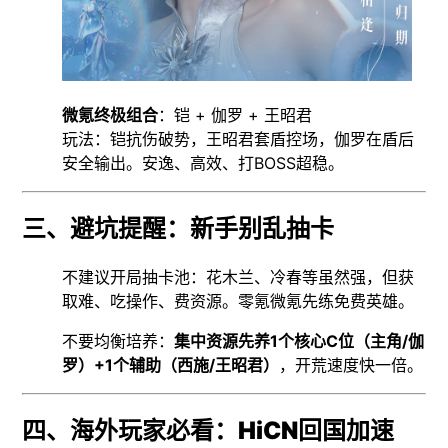
微氪终极组合
：铠 + 伽罗 + 王昭君
玩法：铠抗伤破势，王昭君套盾控场，伽罗在盾后
安全输出。安逸、高效、打BOSS超稳。
三、避坑提醒：新手别乱抽卡
不建议开局抽卡池：花木兰、冷春等虽然强，但获
取难、吃操作、费资源。零氪微氪先练免费英雄。
不要均衡培养：
集中资源先养1个核心C位（主角/伽
罗）+1个辅助（西施/王昭君）
，开荒速度快一倍。
四、海外玩家必看：HiCN回国加速