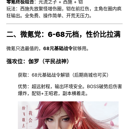
零氪终极组合
：元流之子 + 西施 + 铠
玩法：西施先放聚怪增伤圈，铠在前扛伤，主角在圈内疯
狂输出。全免费、操作简单、开荒无压力。
二、微氪党：6-68元档，性价比拉满
微氪只选最值的，
68元基础战令
就够用。
强攻位：伽罗（平民战神）
获取：68元基础战令解锁（后期商城也可买）
优势：超远射程，输出环境安全。BOSS破势后伤害
爆炸，配铠+王昭君，副本横着走。