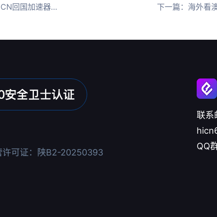
加速器畅享愚人节活动
下一篇：
海外看澳
联系
hicn
QQ群
可证：陕B2-20250393