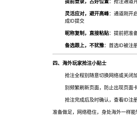
提前登录，占好位置
：抢注通道开
灵活应对，避开高峰
：通道刚开
成ID提交
昵称复制，直接粘贴
：提前把准
备选跟上，不犹豫
：首选ID被注
四、海外玩家抢注小贴士
抢注全程别随意切换网络或关闭
别频繁刷新页面，防止出现页面
抢注完成后及时确认，查看ID注
准备做足，网络稳住，身处海外一样能