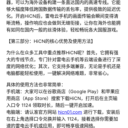
器，可以为海外设备构建一条直达国内的高速专线。它能
够大幅度降低跨国数据传输的丢包率，提供极致的延迟优
化。开启HiCN后，雷电云手机的画面传输会瞬间变得清
晰流畅，操作响应也会做到无缝衔接，让你在海外也能拥
有如同在国内一般的丝滑体验，轻松畅玩各大国服游戏。
【第三部分：HiCN的核心优势及使用方法】
为什么在众多工具中重点推荐HiCN呢？首先，它拥有强
大的专线节点，专门针对雷电云手机等云端设备进行了深
度的网络优化；其次，它支持多端兼容，无论是手机还是
电脑都能轻松使用，一键解决网络难题，非常省心。
具体的使用方法也非常简单：
手机端：大家可以在谷歌商店（Google Play）和苹果应
用商店（App Store）搜索下载HiCN，打开后在主页输
入口令 1124 领取时长，随后一键开启加速。
电脑端：请认准官方网站
hicn01.com
进行下载，安装后
在右上角选择口令兑换并输入 1124，接着选择你需要加
速的雷电云手机或应用，即可畅享极速网络。