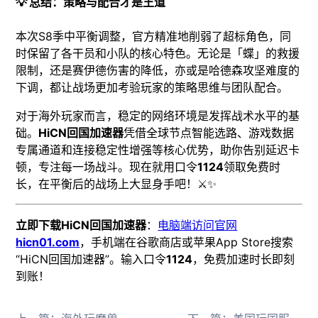
💡 总结：策略与配合才是王道
本次S8季中平衡调整，官方精准地削弱了超标角色，同
时保留了各干员和小队的核心特色。无论是「蝶」的救援
限制，还是赛伊德伤害的降低，亦或是哈德森攻坚难度的
下调，都让战场更加考验玩家的策略思维与团队配合。
对于海外玩家而言，稳定的网络环境是发挥战术水平的基
础。
HiCN回国加速器
凭借全球节点智能选路、游戏数据
专属通道和连接稳定性增强等核心优势，助你告别延迟卡
顿，专注每一场战斗。现在就用口令
1124
领取免费时
长，在平衡后的战场上大显身手吧！⚔️✨
立即下载HiCN回国加速器
：
电脑端访问官网
hicn01.com
，手机端在谷歌商店或苹果App Store搜索
“HiCN回国加速器”。输入口令
1124
，免费加速时长即刻
到账！