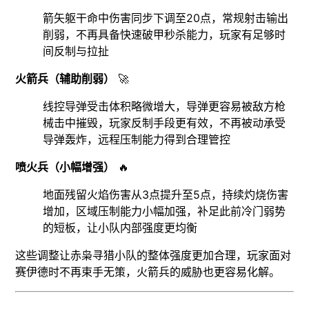
箭矢躯干命中伤害同步下调至20点，常规射击输出
削弱，不再具备快速破甲秒杀能力，玩家有足够时
间反制与拉扯
火箭兵（辅助削弱）
🚀
线控导弹受击体积略微增大，导弹更容易被敌方枪
械击中摧毁，玩家反制手段更有效，不再被动承受
导弹轰炸，远程压制能力得到合理管控
喷火兵（小幅增强）
🔥
地面残留火焰伤害从3点提升至5点，持续灼烧伤害
增加，区域压制能力小幅加强，补足此前冷门弱势
的短板，让小队内部强度更均衡
这些调整让赤枭寻猎小队的整体强度更加合理，玩家面对
赛伊德时不再束手无策，火箭兵的威胁也更容易化解。