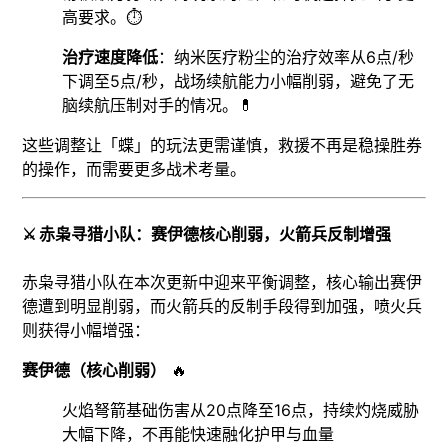
高要求。⏱️
治疗速度降低
：纳米医疗粉尘的治疗效率从6点/秒
下调至5点/秒，战场续航能力小幅削弱，避免了无
脑续航压制对手的情况。💊
这些调整让「蝶」的玩法更需谨慎，救援不再是稳操胜券
的操作，而需要更多战术考量。
⚔️ 赤枭寻猎小队：赛伊德核心削弱，火箭兵反制增强
赤枭寻猎小队在本次更新中迎来平衡调整，核心输出赛伊
德遭到明显削弱，而火箭兵的反制手段得到加强，喷火兵
则获得小幅增强：
赛伊德（核心削弱）
🔥
火焰弩箭基础伤害从20点降至16点，持续灼烧威胁
大幅下降，不再能快速融化护甲与血量