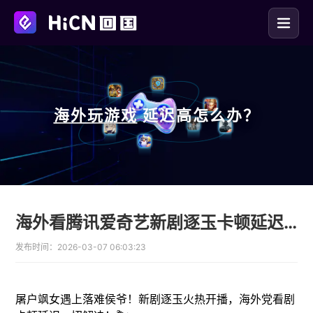
海外玩
游戏
延迟高怎么办？
海外看腾讯爱奇艺新剧逐玉卡顿延迟用HiCN回国加速器一键网络优化
发布时间：
2026-03-07 06:03:23
屠户飒女遇上落难侯爷！新剧逐玉火热开播，海外党看剧