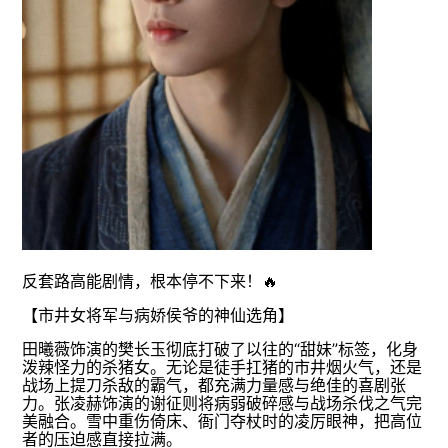
反套路高能剧情，根本停不下来！🔥
【市井女将军与病娇侯爷的神仙选角】
田曦薇饰演的樊长玉彻底打破了以往的“甜妹”标签，化身
泼辣怪力的杀猪女。无论是徒手扛猪的市井烟火气，还是
战场上提刀杀敌的霸气，都充满力量感与绝佳的喜剧张
力。张凌赫饰演的谢征则将病弱破碎感与战场杀伐之气完
美融合。雪中重伤倚床、衙门夺杖时的凌厉眼神，把高位
者的压迫感直接拉满。