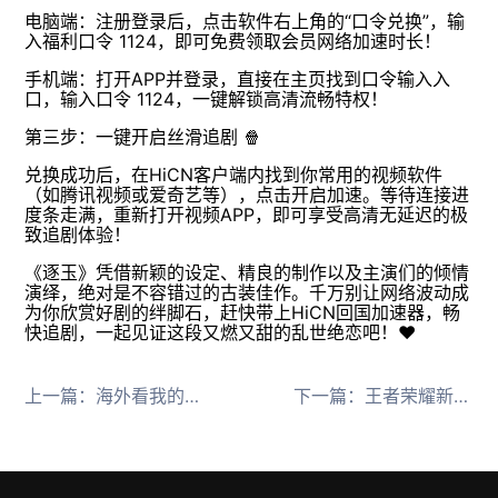
电脑端：注册登录后，点击软件右上角的“口令兑换”，输
入福利口令 1124，即可免费领取会员网络加速时长！
手机端：打开APP并登录，直接在主页找到口令输入入
口，输入口令 1124，一键解锁高清流畅特权！
第三步：一键开启丝滑追剧 🍿
兑换成功后，在HiCN客户端内找到你常用的视频软件
（如腾讯视频或爱奇艺等），点击开启加速。等待连接进
度条走满，重新打开视频APP，即可享受高清无延迟的极
致追剧体验！
《逐玉》凭借新颖的设定、精良的制作以及主演们的倾情
演绎，绝对是不容错过的古装佳作。千万别让网络波动成
为你欣赏好剧的绊脚石，赶快带上HiCN回国加速器，畅
快追剧，一起见证这段又燃又甜的乱世绝恋吧！❤️
上一篇：
海外看我的山与海提示限制用HiCN回国加速器一键畅享优酷追剧
下一篇：
王者荣耀新英雄卢雅那登场！海外玩国服卡顿用HiCN回国加速器畅玩