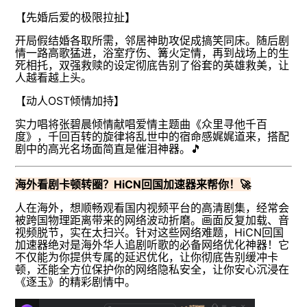
【先婚后爱的极限拉扯】
开局假结婚各取所需，邻居神助攻促成搞笑同床。随后剧
情一路高歌猛进，浴室疗伤、篝火定情，再到战场上的生
死相托，双强救赎的设定彻底告别了俗套的英雄救美，让
人越看越上头。
【动人OST倾情加持】
实力唱将张碧晨倾情献唱爱情主题曲《众里寻他千百
度》，千回百转的旋律将乱世中的宿命感娓娓道来，搭配
剧中的高光名场面简直是催泪神器。🎵
海外看剧卡顿转圈？HiCN回国加速器来帮你！🚀
人在海外，想顺畅观看国内视频平台的高清剧集，经常会
被跨国物理距离带来的网络波动折磨。画面反复加载、音
视频脱节，实在太扫兴。针对这些网络难题，HiCN回国
加速器绝对是海外华人追剧听歌的必备网络优化神器！它
不仅能为你提供专属的延迟优化，让你彻底告别缓冲卡
顿，还能全方位保护你的网络隐私安全，让你安心沉浸在
《逐玉》的精彩剧情中。