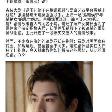
卡顿延迟一招解决！🎬✨
古装大剧《逐玉》终于在腾讯视频与爱奇艺双平台震撼上
线啦！张凌赫与田曦薇强强联手，上演一场“落难侯爷与
杀猪女”的乱世绝恋。首播惊喜连连，简直让人大呼过
瘾！剧情改编自人气同名小说，讲述了屠户女樊长玉为了
保住家产决定招赘夫君，却阴差阳错救下了被追杀的重伤
侯爷谢征，由此开启了一段爆笑又感人的爱情故事。
然而，不少身在海外的追剧党却在抱怨：看剧时画面疯狂
转圈、加载延迟、甚至音画不同步，这追剧体验实在太抓
狂了！别急，今天就来教你如何解决这些烦恼，从此丝滑
追剧。📺💡