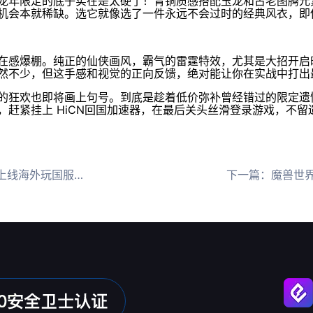
龙年限定的底子实在是太硬了！青铜质感搭配玉龙和古老图腾元
机会本就稀缺。选它就像选了一件永远不会过时的经典风衣，即
在感爆棚。纯正的仙侠画风，霸气的雷霆特效，尤其是大招开启
然不少，但这手感和视觉的正向反馈，绝对能让你在实战中打出
的狂欢也即将画上句号。到底是趁着低价弥补曾经错过的限定遗
赶紧挂上 HiCN回国加速器，在最后关头丝滑登录游戏，不留
顿用HiCN回国加速器
下一篇：
魔兽世界至暗之