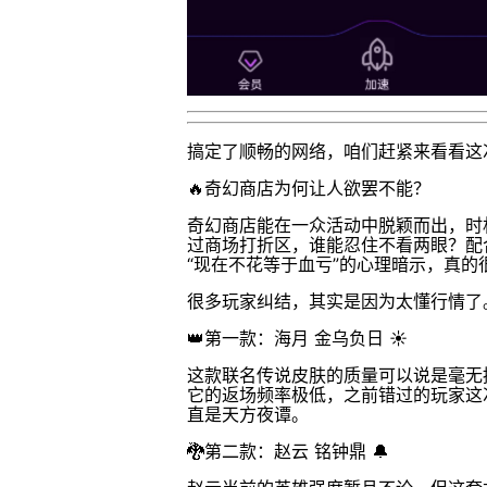
搞定了顺畅的网络，咱们赶紧来看看这次
🔥奇幻商店为何让人欲罢不能？
奇幻商店能在一众活动中脱颖而出，时
过商场打折区，谁能忍住不看两眼？配
“现在不花等于血亏”的心理暗示，真的
很多玩家纠结，其实是因为太懂行情了
👑第一款：海月 金乌负日 ☀️
这款联名传说皮肤的质量可以说是毫无
它的返场频率极低，之前错过的玩家这
直是天方夜谭。
🐉第二款：赵云 铭钟鼎 🔔