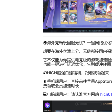
🌍海外党畅玩国服无忧？一键网络优
想要在海外丝滑上分、无缝衔接国内福利
它不仅能为你提供电竞级的游戏加速服
也能一键进行延迟优化，告别缓冲转圈
🎁HiCN超强白嫖福利，跟着我领起来
📱手机端用户：直接前往苹果AppStor
费领取会员加速时长！
💻电脑端用户：请认准官方网站
hicn0