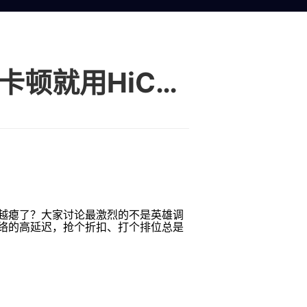
王者荣耀奇幻商店关闭在即，海外玩国服卡顿就用HiCN回国加速器抢购限定皮肤
越瘪了？大家讨论最激烈的不是英雄调
络的高延迟，抢个折扣、打个排位总是