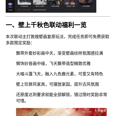
一、壁上千秋色联动福利一览
本次联动主打敦煌壁画复原玩法，完成任务即可免费获取
多款限定奖励：
飘带外套妙彩画中天，渐变壁画纹样氛围感拉满
臂饰妙音画中缘，飞天飘带造型精致优雅
大喵斗篷飞天，融入九色鹿元素，可爱又有特色
壁上珍屏风家具，可摆放家园，提升古风氛围
还原度达到要求就能全部解锁，错过限时奖励非常
可惜。