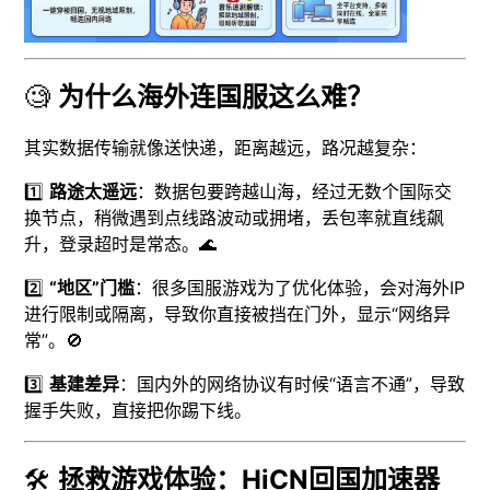
🧐
为什么海外连国服这么难？
其实数据传输就像送快递，距离越远，路况越复杂：
1️⃣
路途太遥远
：数据包要跨越山海，经过无数个国际交
换节点，稍微遇到点线路波动或拥堵，丢包率就直线飙
升，登录超时是常态。🌊
2️⃣
“地区”门槛
：很多国服游戏为了优化体验，会对海外IP
进行限制或隔离，导致你直接被挡在门外，显示“网络异
常”。🚫
3️⃣
基建差异
：国内外的网络协议有时候“语言不通”，导致
握手失败，直接把你踢下线。
🛠️
拯救游戏体验：HiCN回国加速器