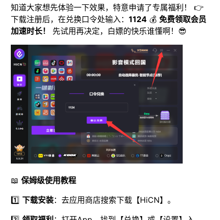
知道大家想先体验一下效果，特意申请了专属福利！ 👉
下载注册后，在兑换口令处输入：
1124
💰
免费领取会员
加速时长！
先试用再决定，白嫖的快乐谁懂啊！😎
📖
保姆级使用教程
1️⃣
下载安装
：去应用商店搜索下载【HiCN】。
2️⃣
领取福利
：打开App，找到【兑换】或【设置】入