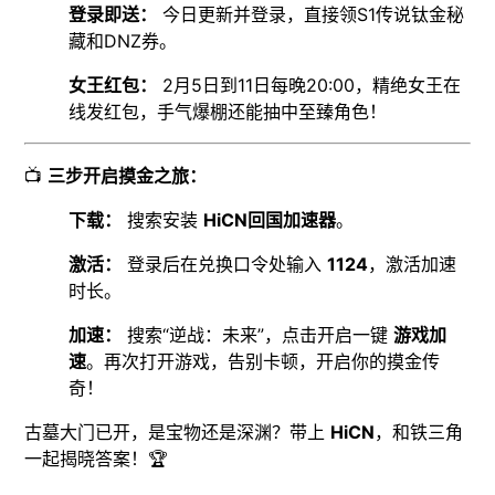
登录即送：
今日更新并登录，直接领S1传说钛金秘
藏和DNZ券。
女王红包：
2月5日到11日每晚20:00，精绝女王在
线发红包，手气爆棚还能抽中至臻角色！
📺
三步开启摸金之旅：
下载：
搜索安装
HiCN回国加速器
。
激活：
登录后在兑换口令处输入
1124
，激活加速
时长。
加速：
搜索“逆战：未来”，点击开启一键
游戏加
速
。再次打开游戏，告别卡顿，开启你的摸金传
奇！
古墓大门已开，是宝物还是深渊？带上
HiCN
，和铁三角
一起揭晓答案！🏆