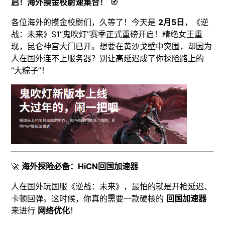
启！海外摸金校尉速集合！
🧭
各位海外的摸金校尉们，久等了！今天是
2月5日
，《逆
战：未来》S1“鬼吹灯”赛季正式重磅开启！精绝女王重
现，昆仑神宫大门已开。想要在黄沙戈壁中突围，却因为
人在国外连不上服务器？别让高延迟成了你探险路上的
“大粽子”！
🚀
海外探险必备：HiCN回国加速器
人在国外玩国服《逆战：未来》，最怕的就是开枪延迟、
卡顿回弹。这时候，你真的需要一款硬核的
回国加速器
来进行
网络优化
！